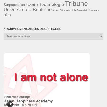
Tribune
Technologie
Surpopulation
Swastika
Université du Bonheur
Vidéo
Éducation à la Sexualité
Être soi-
même
ARCHIVES MENSUELLES DES ARTICLES
Archives
mensuelles
des
articles