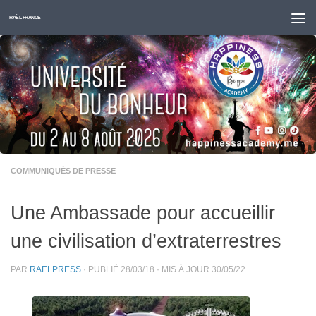
Skip to content
RAËL FRANCE
COMMUNIQUÉS DE PRESSE
Une Ambassade pour accueillir
une civilisation d’extraterrestres
PAR
RAELPRESS
· PUBLIÉ
28/03/18
· MIS À JOUR
30/05/22