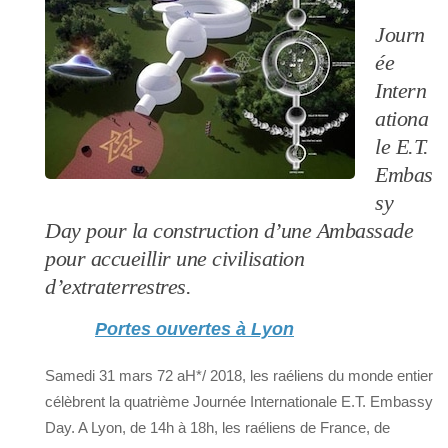
Journ
ée
Intern
ationa
le E.T.
Embas
sy
Day pour la construction d’une Ambassade
pour accueillir une civilisation
d’extraterrestres.
Portes ouvertes à Lyon
Samedi 31 mars 72 aH*/ 2018, les raéliens du monde entier
célèbrent la quatrième Journée Internationale E.T. Embassy
Day. A Lyon, de 14h à 18h, les raéliens de France, de