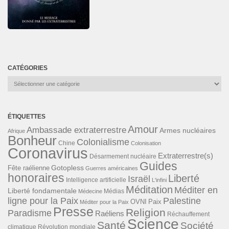
CATÉGORIES
Catégories
ÉTIQUETTES
Amour
Ambassade extraterrestre
Armes nucléaires
Afrique
Bonheur
Colonialisme
Chine
Colonisation
Coronavirus
Extraterrestre(s)
Désarmement nucléaire
Guides
Gotopless
Fête raélienne
Guerres américaines
honoraires
Liberté
Israël
Intelligence artificielle
L'infini
Méditation
Méditer en
Liberté fondamentale
Médias
Médecine
ligne pour la Paix
Palestine
Paix
OVNI
Méditer pour la Paix
Presse
Religion
Paradisme
Raéliens
Réchauffement
Science
Santé
Société
Révolution mondiale
climatique