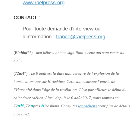
www.raelpress.org
CONTACT :
Pour toute demande d’interview ou
d’information :
france@raelpress.org
(
Elohim**
) :
mot hébreu ancien signifiant «
ceux qui sont venus du
ciel
».
(
72aH*
) :
Le 6 août est la date anniversaire de l’explosion de la
bombe atomique sur Hiroshima. Cette date marque l’entrée de
l’Humanité dans l’âge de la révélation. C’est par ailleurs le début du
calendrier raélien. Ainsi, depuis le 6 août 2017, nous sommes en
aH
a
H
72
, 72
près
iroshima. Consultez
les raéliens
pour plus de détails
à ce sujet.