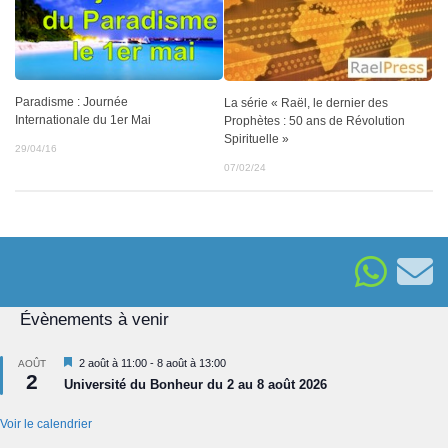
Paradisme : Journée
La série « Raël, le dernier des
Internationale du 1er Mai
Prophètes : 50 ans de Révolution
Spirituelle »
29/04/16
07/02/24
Évènements à venir
Mis
2 août à 11:00
-
8 août à 13:00
AOÛT
2
en
Université du Bonheur du 2 au 8 août 2026
avant
Voir le calendrier