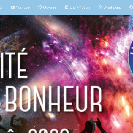
S
Youtube
Odysee
DailyMotion
WhatsApp