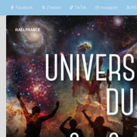
Facebook
(Twitter)
TikTok
Instagram
RS
Skip to content
RAËL FRANCE