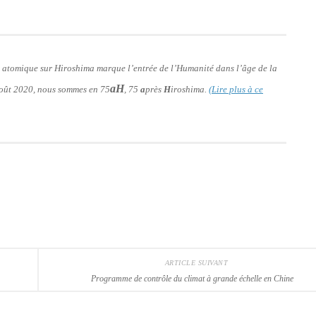
e atomique sur Hiroshima marque l’entrée de l’Humanité dans l’âge de la
aH
 août 2020, nous sommes en 75
, 75
a
près
H
iroshima.
(Lire plus à ce
ARTICLE SUIVANT
Programme de contrôle du climat à grande échelle en Chine