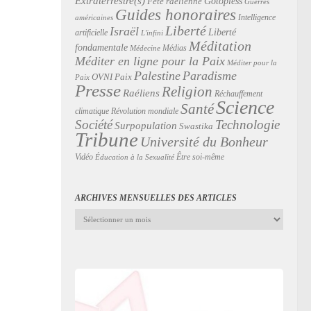
Extraterrestre(s)
Gotopless
Fête raélienne
Guerres
Guides honoraires
Intelligence
américaines
Liberté
Israël
Liberté
artificielle
L'infini
Méditation
fondamentale
Médias
Médecine
Méditer en ligne pour la Paix
Méditer pour la
Palestine
Paradisme
Paix
OVNI
Paix
Presse
Religion
Raéliens
Réchauffement
Science
Santé
Révolution mondiale
climatique
Technologie
Société
Surpopulation
Swastika
Tribune
Université du Bonheur
Vidéo
Être soi-même
Éducation à la Sexualité
ARCHIVES MENSUELLES DES ARTICLES
Archives
mensuelles
des
articles