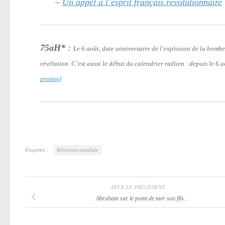
–
Un appel à l’esprit français révolutionnaire
75aH*
:
Le 6 août, date anniversaire de l’explosion de la bomb
révélation. C’est aussi le début du calendrier raélien : depuis le 6
propos)
Étiquettes :
Révolution mondiale
ARTICLE PRÉCÉDENT
Abraham sur le point de tuer son fils…