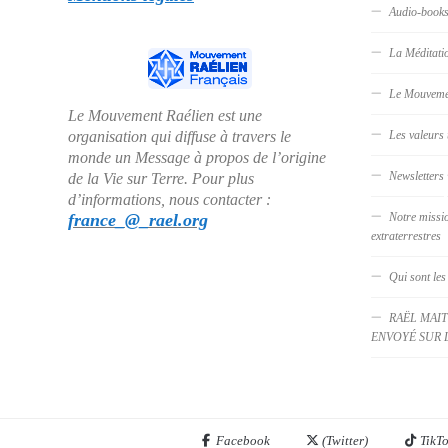
Audio-book
La Méditati
Le Mouveme
Le Mouvement Raélien est une
organisation qui diffuse à travers le
Les valeurs 
monde un Message à propos de l’origine
Newsletters
de la Vie sur Terre. Pour plus
d’informations, nous contacter :
france_@_rael.org
Notre missi
extraterrestres
Qui sont les
RAËL MAIT
ENVOYÉ SUR 
Facebook
(Twitter)
TikT