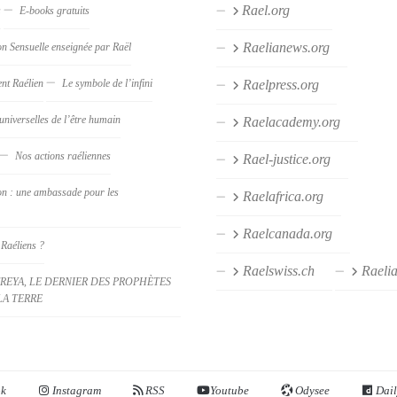
Rael.org
s
E-books gratuits
Raelianews.org
on Sensuelle enseignée par Raël
nt Raélien
Le symbole de l’infini
Raelpress.org
universelles de l’être humain
Raelacademy.org
Nos actions raéliennes
Rael-justice.org
on : une ambassade pour les
Raelafrica.org
Raelcanada.org
 Raéliens ?
Raelswiss.ch
Raeli
REYA, LE DERNIER DES PROPHÈTES
LA TERRE
ok
Instagram
RSS
Youtube
Odysee
Dail