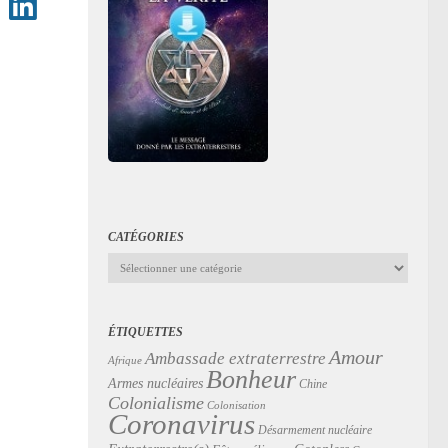
CATÉGORIES
Catégories
ÉTIQUETTES
Amour
Ambassade extraterrestre
Afrique
Bonheur
Armes nucléaires
Chine
Colonialisme
Colonisation
Coronavirus
Désarmement nucléaire