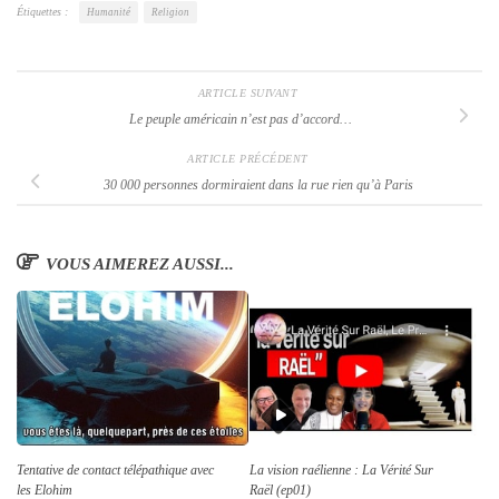
Étiquettes :
Humanité
Religion
ARTICLE SUIVANT
Le peuple américain n’est pas d’accord…
ARTICLE PRÉCÉDENT
30 000 personnes dormiraient dans la rue rien qu’à Paris
VOUS AIMEREZ AUSSI...
Tentative de contact télépathique avec
La vision raélienne : La Vérité Sur
les Elohim
Raël (ep01)