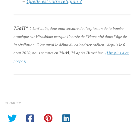
–
Quelle est votre religion ?
75aH*
:
Le 6 août, date anniversaire de l’explosion de la bombe
atomique sur Hiroshima marque l’entrée de l’Humanité dans l’âge de
la révélation. C’est aussi le début du calendrier raélien : depuis le 6
aH
août 2020, nous sommes en 75
, 75
a
près
H
iroshima.
(Lire plus à ce
propos)
PARTAGER