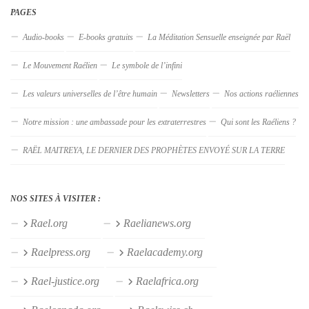
PAGES
Audio-books
E-books gratuits
La Méditation Sensuelle enseignée par Raël
Le Mouvement Raélien
Le symbole de l’infini
Les valeurs universelles de l’être humain
Newsletters
Nos actions raéliennes
Notre mission : une ambassade pour les extraterrestres
Qui sont les Raéliens ?
RAËL MAITREYA, LE DERNIER DES PROPHÈTES ENVOYÉ SUR LA TERRE
NOS SITES À VISITER :
Rael.org
Raelianews.org
Raelpress.org
Raelacademy.org
Rael-justice.org
Raelafrica.org