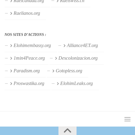
Raelcanada.org
Raelswiss.ch
Raelianos.org
NOS SITES D’ACTIONS :
Elohimembassy.org
Alliance4ET.org
1min4Peace.org
Descolonizacion.org
Paradism.org
Gotopless.org
Proswastika.org
ElohimLeaks.org