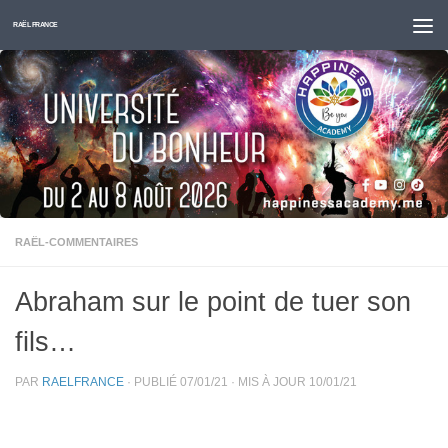
Skip to content
RAËL FRANCE
RAËL-COMMENTAIRES
Abraham sur le point de tuer son
fils…
PAR
RAELFRANCE
· PUBLIÉ
07/01/21
· MIS À JOUR
10/01/21