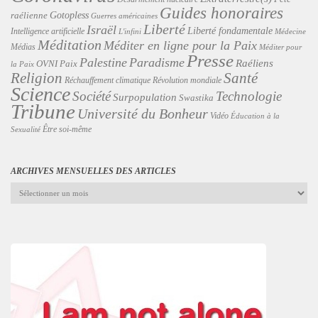
Guides honoraires
Gotopless
raélienne
Guerres américaines
Liberté
Israël
Liberté fondamentale
Intelligence artificielle
L'infini
Médecine
Méditation
Méditer en ligne pour la Paix
Médias
Méditer pour
Presse
Palestine
Paradisme
Raéliens
Paix
OVNI
la Paix
Religion
Santé
Révolution mondiale
Réchauffement climatique
Science
Technologie
Société
Surpopulation
Swastika
Tribune
Université du Bonheur
Vidéo
Éducation à la
Être soi-même
Sexualité
ARCHIVES MENSUELLES DES ARTICLES
Archives
mensuelles
des
articles