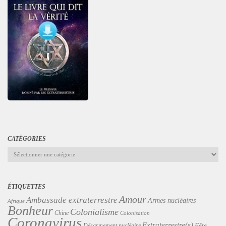
CATÉGORIES
Catégories
ÉTIQUETTES
Amour
Ambassade extraterrestre
Armes nucléaires
Afrique
Bonheur
Colonialisme
Chine
Colonisation
Coronavirus
Extraterrestre(s)
Désarmement nucléaire
Fête