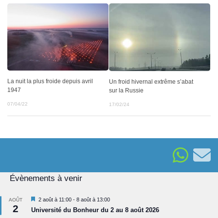
La nuit la plus froide depuis avril
Un froid hivernal extrême s’abat
1947
sur la Russie
07/04/22
17/02/24
Évènements à venir
Mis
2 août à 11:00
-
8 août à 13:00
AOÛT
2
en
Université du Bonheur du 2 au 8 août 2026
avant