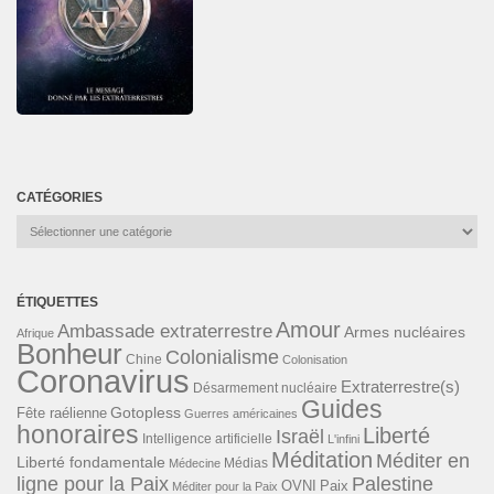
CATÉGORIES
Catégories
ÉTIQUETTES
Amour
Ambassade extraterrestre
Armes nucléaires
Afrique
Bonheur
Colonialisme
Chine
Colonisation
Coronavirus
Extraterrestre(s)
Désarmement nucléaire
Guides
Gotopless
Fête raélienne
Guerres américaines
honoraires
Liberté
Israël
Intelligence artificielle
L'infini
Méditation
Méditer en
Liberté fondamentale
Médias
Médecine
ligne pour la Paix
Palestine
Paix
OVNI
Méditer pour la Paix