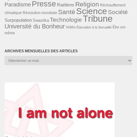
Presse
Religion
Paradisme
Raéliens
Réchauffement
Science
Santé
Société
Révolution mondiale
climatique
Tribune
Technologie
Surpopulation
Swastika
Université du Bonheur
Vidéo
Éducation à la Sexualité
Être soi-
même
ARCHIVES MENSUELLES DES ARTICLES
Archives
mensuelles
des
articles