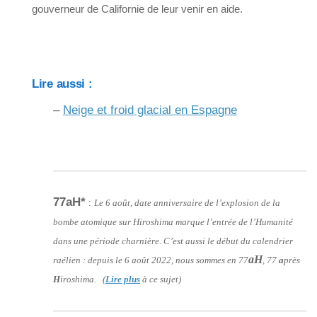
gouverneur de Californie de leur venir en aide.
Lire aussi :
–
Neige et froid glacial en Espagne
77aH*
:
Le 6 août, date anniversaire de l’explosion de la
bombe atomique sur Hiroshima marque l’entrée de l’Humanité
dans une période charnière. C’est aussi le début du calendrier
aH
raélien : depuis le 6 août 2022, nous sommes en 77
, 77
a
près
H
iroshima. (
Lire plus
à ce sujet)