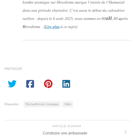
bombe atomique sur Hiroshima marque l’entrée de l’Humanité
dans une période charnière. C’est aussi le début du calendrier
aH
raélien : depuis le 6 août 2025, nous sommes en 80
, 80
a
près
H
iroshima. (
Lire plus
à ce sujet)
PARTAGER
Étiquettes :
Réchauffement climatique
Vidéo
ARTICLE SUIVANT
Construire une ambassade