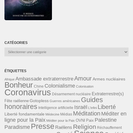
CATÉGORIES
Catégories
ÉTIQUETTES
Amour
Ambassade extraterrestre
Armes nucléaires
Afrique
Bonheur
Colonialisme
Chine
Colonisation
Coronavirus
Extraterrestre(s)
Désarmement nucléaire
Guides
Gotopless
Fête raélienne
Guerres américaines
honoraires
Liberté
Israël
Intelligence artificielle
L'infini
Méditation
Méditer en
Liberté fondamentale
Médias
Médecine
ligne pour la Paix
Palestine
Paix
OVNI
Méditer pour la Paix
Presse
Religion
Paradisme
Raéliens
Réchauffement