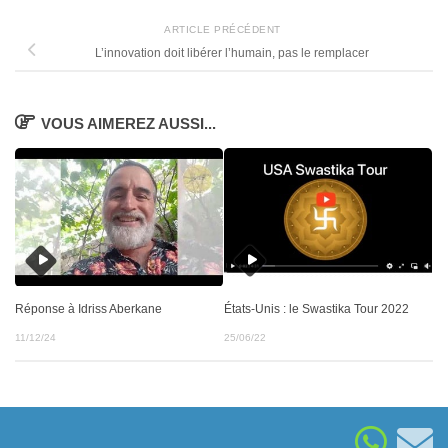
ARTICLE PRÉCÉDENT
L’innovation doit libérer l’humain, pas le remplacer
VOUS AIMEREZ AUSSI...
Réponse à Idriss Aberkane
États-Unis : le Swastika Tour 2022
11/12/24
25/06/22