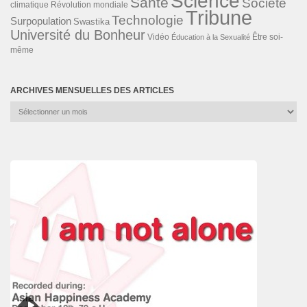
Science
Santé
Société
Révolution mondiale
climatique
Tribune
Technologie
Surpopulation
Swastika
Université du Bonheur
Vidéo
Éducation à la Sexualité
Être soi-
même
ARCHIVES MENSUELLES DES ARTICLES
Archives
mensuelles
des
articles