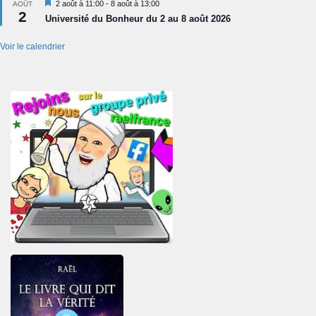
Mis
2 août à 11:00
-
8 août à 13:00
AOÛT
2
en
Université du Bonheur du 2 au 8 août 2026
avant
Voir le calendrier