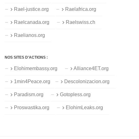
Rael-justice.org
Raelafrica.org
Raelcanada.org
Raelswiss.ch
Raelianos.org
NOS SITES D’ACTIONS :
Elohimembassy.org
Alliance4ET.org
1min4Peace.org
Descolonizacion.org
Paradism.org
Gotopless.org
Proswastika.org
ElohimLeaks.org