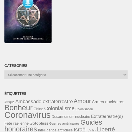
CATÉGORIES
Catégories
ÉTIQUETTES
Amour
Ambassade extraterrestre
Armes nucléaires
Afrique
Bonheur
Colonialisme
Chine
Colonisation
Coronavirus
Extraterrestre(s)
Désarmement nucléaire
Guides
Gotopless
Fête raélienne
Guerres américaines
honoraires
Liberté
Israël
Intelligence artificielle
L'infini