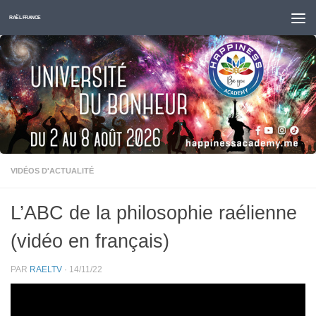
Skip to content
RAËL FRANCE
VIDÉOS D'ACTUALITÉ
L’ABC de la philosophie raélienne
(vidéo en français)
PAR
RAELTV
·
14/11/22