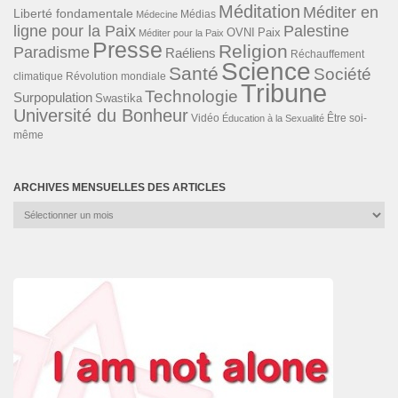
Méditation
Méditer en
Liberté fondamentale
Médias
Médecine
ligne pour la Paix
Palestine
Paix
OVNI
Méditer pour la Paix
Presse
Religion
Paradisme
Raéliens
Réchauffement
Science
Santé
Société
Révolution mondiale
climatique
Tribune
Technologie
Surpopulation
Swastika
Université du Bonheur
Vidéo
Éducation à la Sexualité
Être soi-
même
ARCHIVES MENSUELLES DES ARTICLES
Archives
mensuelles
des
articles