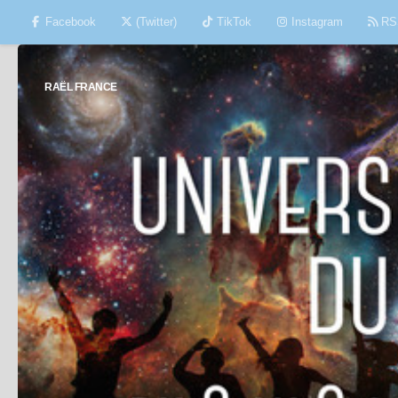
Facebook
(Twitter)
TikTok
Instagram
RS
Skip to content
RAËL FRANCE