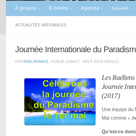
À propos
E-books
Agenda
Actualité
ACTUALITÉS NATIONALES
Journée Internationale du Paradism
PAR
RAELFRANCE
· PUBLIÉ
21/04/17
· MIS À JOUR
06/01/21
Les Raéliens 
Journée Inte
(2017)
Une équipe du M
Mai comme
« J
Qu’est-ce donc