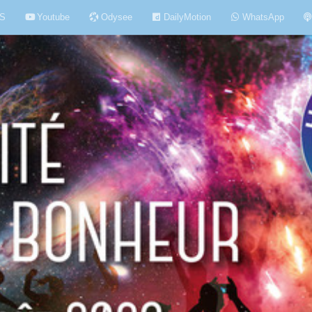
S
Youtube
Odysee
DailyMotion
WhatsApp