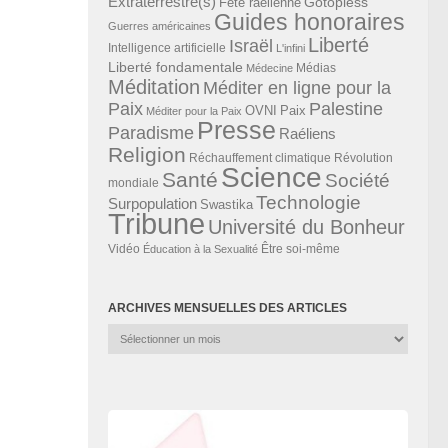
Extraterrestre(s)
Gotopless
Fête raélienne
Guides honoraires
Guerres américaines
Liberté
Israël
Intelligence artificielle
L'infini
Liberté fondamentale
Médias
Médecine
Méditation
Méditer en ligne pour la
Paix
Palestine
Paix
OVNI
Méditer pour la Paix
Presse
Paradisme
Raéliens
Religion
Révolution
Réchauffement climatique
Science
Santé
Société
mondiale
Technologie
Surpopulation
Swastika
Tribune
Université du Bonheur
Vidéo
Éducation à la Sexualité
Être soi-même
ARCHIVES MENSUELLES DES ARTICLES
Archives
mensuelles
des
articles