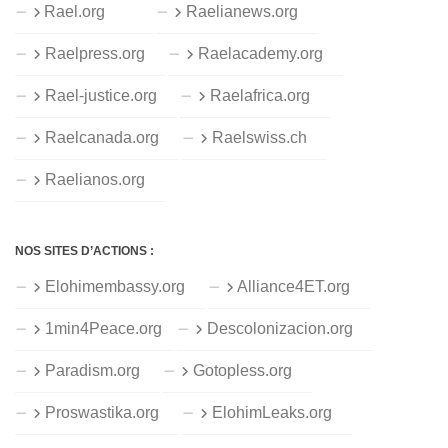
Rael.org
Raelianews.org
Raelpress.org
Raelacademy.org
Rael-justice.org
Raelafrica.org
Raelcanada.org
Raelswiss.ch
Raelianos.org
NOS SITES D’ACTIONS :
Elohimembassy.org
Alliance4ET.org
1min4Peace.org
Descolonizacion.org
Paradism.org
Gotopless.org
Proswastika.org
ElohimLeaks.org