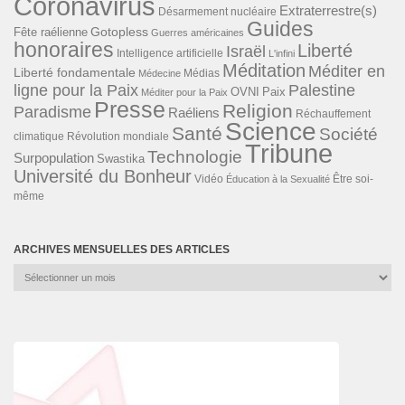
Coronavirus
Extraterrestre(s)
Désarmement nucléaire
Guides
Gotopless
Fête raélienne
Guerres américaines
honoraires
Liberté
Israël
Intelligence artificielle
L'infini
Méditation
Méditer en
Liberté fondamentale
Médias
Médecine
ligne pour la Paix
Palestine
Paix
OVNI
Méditer pour la Paix
Presse
Religion
Paradisme
Raéliens
Réchauffement
Science
Santé
Société
Révolution mondiale
climatique
Tribune
Technologie
Surpopulation
Swastika
Université du Bonheur
Vidéo
Éducation à la Sexualité
Être soi-
même
ARCHIVES MENSUELLES DES ARTICLES
Archives
mensuelles
des
articles