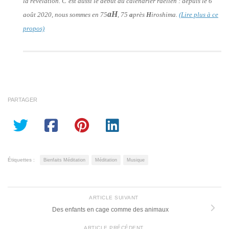
la révélation. C’est aussi le début du calendrier raélien : depuis le 6
aH
août 2020, nous sommes en 75
, 75
a
près
H
iroshima.
(Lire plus à ce
propos)
PARTAGER
Étiquettes :
Bienfaits Méditation
Méditation
Musique
ARTICLE SUIVANT
Des enfants en cage comme des animaux
ARTICLE PRÉCÉDENT