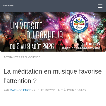
Skip to content
RAËL FRANCE
ACTUALITÉS RAËL-SCIENCE
La méditation en musique favorise
l’attention ?
PAR
RAEL-SCIENCE
· PUBLIÉ
19/02/21
· MIS À JOUR
16/01/22