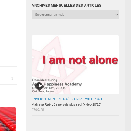
ARCHIVES MENSUELLES DES ARTICLES
Archives
mensuelles
des
articles
ENSEIGNEMENT DE RAËL
/
UNIVERSITÉ-79AH
Maitreya Raël : Je ne suis plus seul (vidéo 10/10)
07/07/26