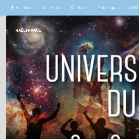
Facebook
(Twitter)
TikTok
Instagram
RS
Skip to content
RAËL FRANCE