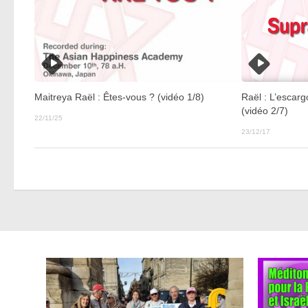
Maitreya Raël : Êtes-vous ? (vidéo 1/8)
Raël : L’escarg
(vidéo 2/7)
22/11/25
23/12/17