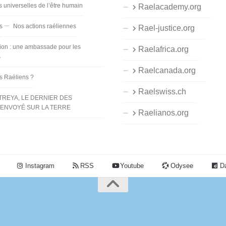
s universelles de l’être humain
Raelacademy.org
s
Nos actions raéliennes
Rael-justice.org
ion : une ambassade pour les
Raelafrica.org
s
Raelcanada.org
es Raéliens ?
Raelswiss.ch
TREYA, LE DERNIER DES
ENVOYÉ SUR LA TERRE
Raelianos.org
Instagram
RSS
Youtube
Odysee
Da