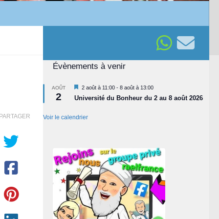
Évènements à venir
Mis
2 août à 11:00
-
8 août à 13:00
AOÛT
2
en
Université du Bonheur du 2 au 8 août 2026
avant
PARTAGER
Voir le calendrier