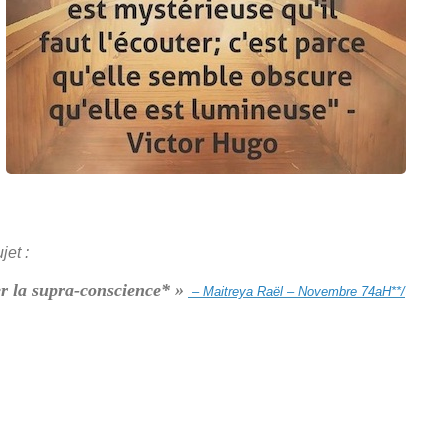
et :
r la supra-conscience* »
– Maitreya Raël – Novembre 74aH**/