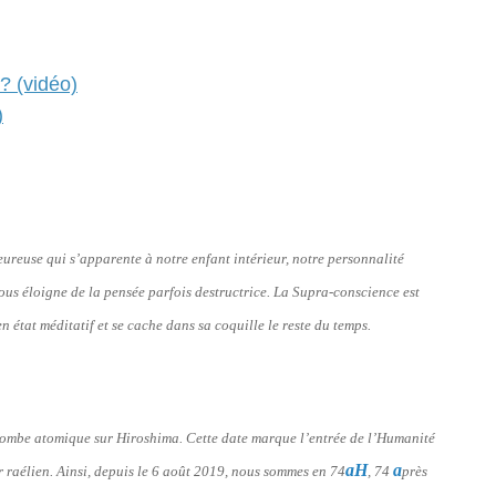
? (vidéo)
)
eureuse qui s’apparente à notre enfant intérieur, notre personnalité
nous éloigne de la pensée parfois destructrice. La Supra-conscience est
n état méditatif et se cache dans sa coquille le reste du temps.
a bombe atomique sur Hiroshima. Cette date marque l’entrée de l’Humanité
aH
a
er raélien. Ainsi, depuis le 6 août 2019, nous sommes en 74
, 74
près