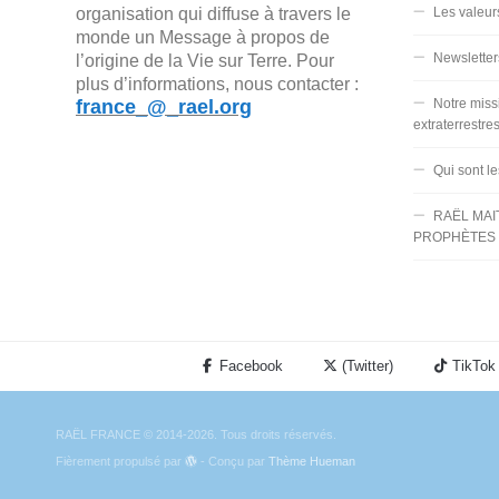
organisation qui diffuse à travers le
Les valeur
monde un Message à propos de
Newsletter
l’origine de la Vie sur Terre. Pour
plus d’informations, nous contacter :
france_@_rael.org
Notre miss
extraterrestre
Qui sont l
RAËL MAI
PROPHÈTES 
Facebook
(Twitter)
TikTok
RAËL FRANCE © 2014-2026. Tous droits réservés.
Fièrement propulsé par
- Conçu par
Thème Hueman