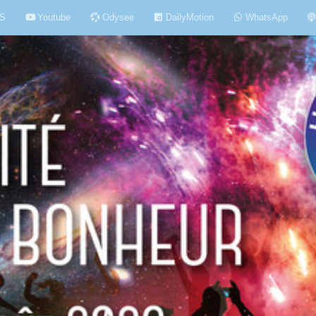
S
Youtube
Odysee
DailyMotion
WhatsApp