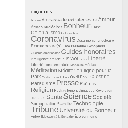
ÉTIQUETTES
Amour
Ambassade extraterrestre
Afrique
Bonheur
Armes nucléaires
Chine
Colonialisme
Colonisation
Coronavirus
Désarmement nucléaire
Extraterrestre(s)
Gotopless
Fête raélienne
Guides honoraires
Guerres américaines
Liberté
Israël
Intelligence artificielle
L'infini
Liberté fondamentale
Médias
Médecine
Méditation
Méditer en ligne pour la
Paix
Palestine
Paix
OVNI
Méditer pour la Paix
Presse
Paradisme
Raéliens
Religion
Révolution
Réchauffement climatique
Science
Santé
Société
mondiale
Technologie
Surpopulation
Swastika
Tribune
Université du Bonheur
Vidéo
Éducation à la Sexualité
Être soi-même