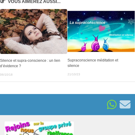
VOUS AIMEREZ AUSSI...
Supraconscience méditation et
Silence et supra-conscience : un lien
silence
d’évidence ?
21/10/23
06/10/18
G
A
L
E
R
I