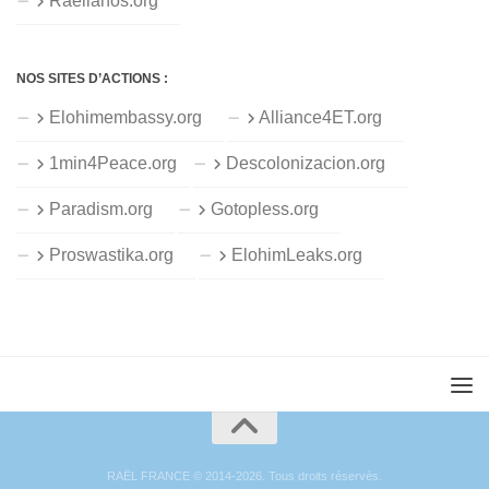
Raelianos.org
NOS SITES D’ACTIONS :
Elohimembassy.org
Alliance4ET.org
1min4Peace.org
Descolonizacion.org
Paradism.org
Gotopless.org
Proswastika.org
ElohimLeaks.org
RAËL FRANCE © 2014-2026. Tous droits réservés.