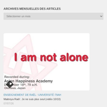
ARCHIVES MENSUELLES DES ARTICLES
Archives
mensuelles
des
articles
ENSEIGNEMENT DE RAËL
/
UNIVERSITÉ-79AH
Maitreya Raël : Je ne suis plus seul (vidéo 10/10)
07/07/26