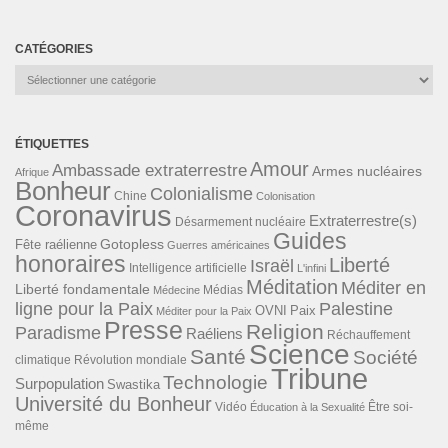
CATÉGORIES
Catégories
ÉTIQUETTES
Amour
Ambassade extraterrestre
Armes nucléaires
Afrique
Bonheur
Colonialisme
Chine
Colonisation
Coronavirus
Extraterrestre(s)
Désarmement nucléaire
Guides
Gotopless
Fête raélienne
Guerres américaines
honoraires
Liberté
Israël
Intelligence artificielle
L'infini
Méditation
Méditer en
Liberté fondamentale
Médias
Médecine
ligne pour la Paix
Palestine
Paix
OVNI
Méditer pour la Paix
Presse
Religion
Paradisme
Raéliens
Réchauffement
Science
Santé
Société
Révolution mondiale
climatique
Tribune
Technologie
Surpopulation
Swastika
Université du Bonheur
Vidéo
Éducation à la Sexualité
Être soi-
même