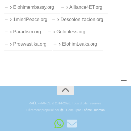
Elohimembassy.org
Alliance4ET.org
1min4Peace.org
Descolonizacion.org
Paradism.org
Gotopless.org
Proswastika.org
ElohimLeaks.org
RAËL FRANCE © 2014-2026. Tous droits réservés.
Fièrement propulsé par
- Conçu par
Thème Hueman