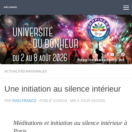
Skip to content
RAËL FRANCE
ACTUALITÉS NATIONALES
Une initiation au silence intérieur
PAR
RAELFRANCE
· PUBLIÉ
01/04/18
· MIS À JOUR
26/10/20
Méditations et initiation au silence intérieur à
Paris