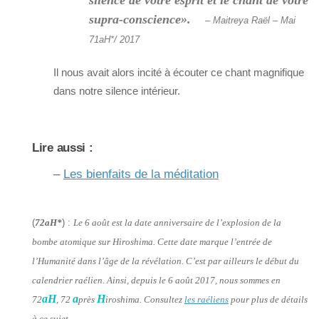
supra-conscience».
– Maitreya Raël – Mai
71aH*/ 2017
Il nous avait alors incité à écouter ce chant magnifique
dans notre silence intérieur.
Lire aussi :
–
Les bienfaits de la méditation
(
72aH*
) :
Le 6 août est la date anniversaire de l’explosion de la
bombe atomique sur Hiroshima. Cette date marque l’entrée de
l’Humanité dans l’âge de la révélation. C’est par ailleurs le début du
calendrier raélien. Ainsi, depuis le 6 août 2017, nous sommes en
aH
a
H
72
, 72
près
iroshima. Consultez
les raéliens
pour plus de détails
à ce sujet.