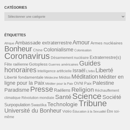
CATÉGORIES
Catégories
ÉTIQUETTES
Amour
Ambassade extraterrestre
Armes nucléaires
Afrique
Bonheur
Colonialisme
Chine
Colonisation
Coronavirus
Extraterrestre(s)
Désarmement nucléaire
Guides
Gotopless
Fête raélienne
Guerres américaines
honoraires
Liberté
Israël
Intelligence artificielle
L'infini
Méditation
Méditer en
Liberté fondamentale
Médias
Médecine
ligne pour la Paix
Palestine
Paix
OVNI
Méditer pour la Paix
Presse
Religion
Paradisme
Raéliens
Réchauffement
Science
Santé
Société
Révolution mondiale
climatique
Tribune
Technologie
Surpopulation
Swastika
Université du Bonheur
Vidéo
Éducation à la Sexualité
Être soi-
même