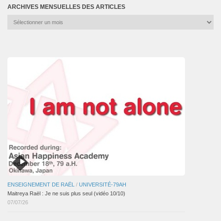
ARCHIVES MENSUELLES DES ARTICLES
Archives
mensuelles
des
articles
ENSEIGNEMENT DE RAËL
/
UNIVERSITÉ-79AH
Maitreya Raël : Je ne suis plus seul (vidéo 10/10)
07/07/26