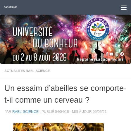
Skip to content
RAËL FRANCE
ACTUALITÉS RAËL-SCIENCE
Un essaim d’abeilles se comporte-
t-il comme un cerveau ?
PAR
RAEL-SCIENCE
· PUBLIÉ
04/04/18
· MIS À JOUR
05/05/21