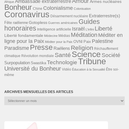
Amour
Ambassade extraterrestre
Armes nucléaires
Afrique
Bonheur
Colonialisme
Chine
Colonisation
Coronavirus
Extraterrestre(s)
Désarmement nucléaire
Guides
Gotopless
Fête raélienne
Guerres américaines
honoraires
Liberté
Israël
Intelligence artificielle
L'infini
Méditation
Méditer en
Liberté fondamentale
Médias
Médecine
ligne pour la Paix
Palestine
Paix
OVNI
Méditer pour la Paix
Presse
Religion
Paradisme
Raéliens
Réchauffement
Science
Santé
Société
Révolution mondiale
climatique
Tribune
Technologie
Surpopulation
Swastika
Université du Bonheur
Vidéo
Éducation à la Sexualité
Être soi-
même
ARCHIVES MENSUELLES DES ARTICLES
Archives
mensuelles
des
articles