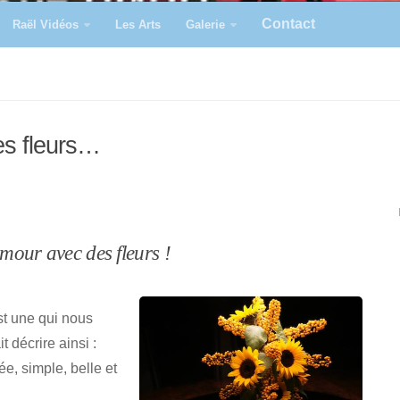
Contact
Raël Vidéos
Les Arts
Galerie
es fleurs…
mour avec des fleurs !
est une qui nous
t décrire ainsi :
e, simple, belle et