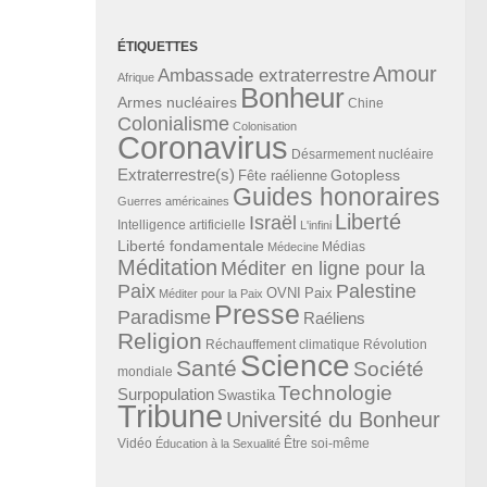
ÉTIQUETTES
Amour
Ambassade extraterrestre
Afrique
Bonheur
Armes nucléaires
Chine
Colonialisme
Colonisation
Coronavirus
Désarmement nucléaire
Extraterrestre(s)
Gotopless
Fête raélienne
Guides honoraires
Guerres américaines
Liberté
Israël
Intelligence artificielle
L'infini
Liberté fondamentale
Médias
Médecine
Méditation
Méditer en ligne pour la
Paix
Palestine
Paix
OVNI
Méditer pour la Paix
Presse
Paradisme
Raéliens
Religion
Révolution
Réchauffement climatique
Science
Santé
Société
mondiale
Technologie
Surpopulation
Swastika
Tribune
Université du Bonheur
Vidéo
Éducation à la Sexualité
Être soi-même