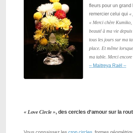
fleurs pour un grand
remercier celui qui
« 
« Merci chère Kumiko, 
beauté à ma vie depuis
tous les jours sur ma t
place. Et même lorsque 
ma table. Merci encore
– Maitreya Raël –
« Love Circle »
, des cercles d’amour sur la ro
Vous connaissez les
crop circles
, formes géométriqu