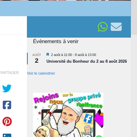
Évènements à venir
Mis
2 août à 11:00
-
8 août à 13:00
AOÛT
2
en
Université du Bonheur du 2 au 8 août 2026
avant
PARTAGER
Voir le calendrier