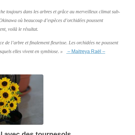
ache toujours dans les arbres et grâce au merveilleux climat sub-
’Okinawa où beaucoup d’espèces d’orchidées poussent
nt, voilà le résultat.
rce de l’arbre et finalement fleurisse. Les orchidées ne poussent
– Maitreya Raël –
squels elles vivent en symbiose. »
l avec des tournesols