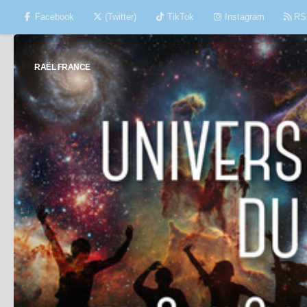
Facebook
(Twitter)
TikTok
Instagram
RS
Skip to content
RAËL FRANCE