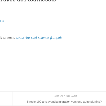
ens
aël-science:
souscrire-rael-science-français
ARTICLE SUIVANT
Il reste 100 ans avant la migration vers une autre planète?