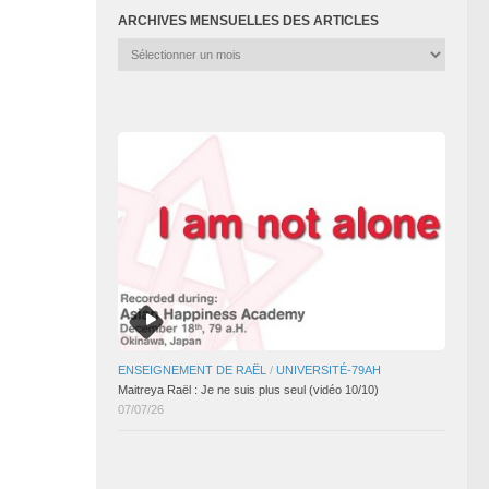
ARCHIVES MENSUELLES DES ARTICLES
Archives
mensuelles
des
articles
ENSEIGNEMENT DE RAËL
/
UNIVERSITÉ-79AH
Maitreya Raël : Je ne suis plus seul (vidéo 10/10)
07/07/26