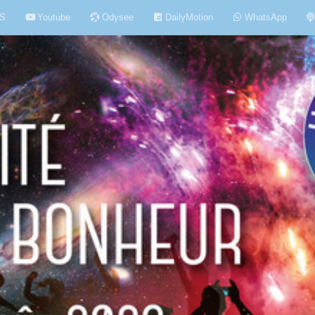
S
Youtube
Odysee
DailyMotion
WhatsApp