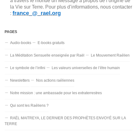
à travers le monde un Message à propos de l’origine de
la Vie sur Terre. Pour plus d’informations, nous contacter
france_@_rael.org
:
PAGES
Audio-books
E-books gratuits
La Méditation Sensuelle enseignée par Raël
Le Mouvement Raélien
Le symbole de l’infini
Les valeurs universelles de l’être humain
Newsletters
Nos actions raéliennes
Notre mission : une ambassade pour les extraterrestres
Qui sont les Raéliens ?
RAËL MAITREYA, LE DERNIER DES PROPHÈTES ENVOYÉ SUR LA
TERRE