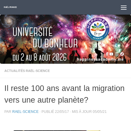
Skip to content
RAËL FRANCE
ACTUALITÉS RAËL-SCIENCE
Il reste 100 ans avant la migration
vers une autre planète?
PAR
RAEL-SCIENCE
· PUBLIÉ
22/05/17
· MIS À JOUR
05/05/21