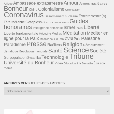
Amour
Ambassade extraterrestre
Armes nucléaires
Afrique
Bonheur
Colonialisme
Chine
Colonisation
Coronavirus
Extraterrestre(s)
Désarmement nucléaire
Guides
Gotopless
Fête raélienne
Guerres américaines
honoraires
Liberté
Israël
Intelligence artificielle
L'infini
Méditation
Méditer en
Liberté fondamentale
Médias
Médecine
ligne pour la Paix
Palestine
Paix
OVNI
Méditer pour la Paix
Presse
Religion
Paradisme
Raéliens
Réchauffement
Science
Santé
Société
Révolution mondiale
climatique
Tribune
Technologie
Surpopulation
Swastika
Université du Bonheur
Vidéo
Éducation à la Sexualité
Être soi-
même
ARCHIVES MENSUELLES DES ARTICLES
Archives
mensuelles
des
articles