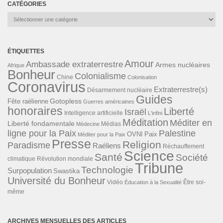
CATÉGORIES
Catégories
ÉTIQUETTES
Amour
Ambassade extraterrestre
Armes nucléaires
Afrique
Bonheur
Colonialisme
Chine
Colonisation
Coronavirus
Extraterrestre(s)
Désarmement nucléaire
Guides
Gotopless
Fête raélienne
Guerres américaines
honoraires
Liberté
Israël
Intelligence artificielle
L'infini
Méditation
Méditer en
Liberté fondamentale
Médias
Médecine
ligne pour la Paix
Palestine
Paix
OVNI
Méditer pour la Paix
Presse
Religion
Paradisme
Raéliens
Réchauffement
Science
Santé
Société
Révolution mondiale
climatique
Tribune
Technologie
Surpopulation
Swastika
Université du Bonheur
Vidéo
Éducation à la Sexualité
Être soi-
même
ARCHIVES MENSUELLES DES ARTICLES