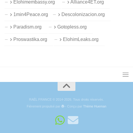
Elohimembassy.org
Alliance4ET.org
1min4Peace.org
Descolonizacion.org
Paradism.org
Gotopless.org
Proswastika.org
ElohimLeaks.org
RAËL FRANCE © 2014-2026. Tous droits réservés.
Fièrement propulsé par
- Conçu par
Thème Hueman