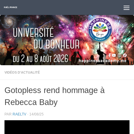
Skip to content
RAËL FRANCE
VIDÉOS D'ACTUALITÉ
Gotopless rend hommage à
Rebecca Baby
PAR
RAELTV
·
14/08/25