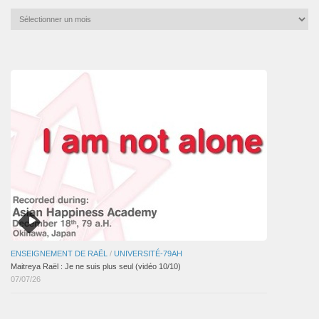
Archives
mensuelles
des
articles
ENSEIGNEMENT DE RAËL
/
UNIVERSITÉ-79AH
Maitreya Raël : Je ne suis plus seul (vidéo 10/10)
07/07/26