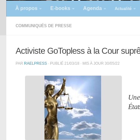
À propos
E-books
Agenda
Actualité
COMMUNIQUÉS DE PRESSE
Activiste GoTopless à la Cour supr
PAR
RAELPRESS
· PUBLIÉ
21/03/18
· MIS À JOUR
30/05/22
Une 
État