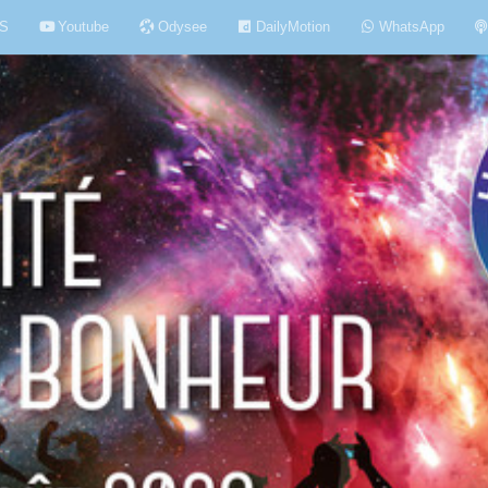
S
Youtube
Odysee
DailyMotion
WhatsApp