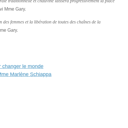
rale traditionnelle et chauvine laissera progressivement la place
ivi Mme Gary.
on des femmes et la libération de toutes des chaînes de la
Mme Gary.
ur changer le monde
 Mme Marlène Schiappa