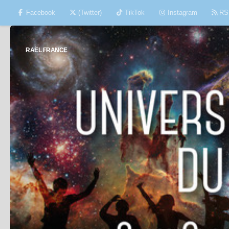
Facebook
(Twitter)
TikTok
Instagram
RS
Skip to content
RAËL FRANCE