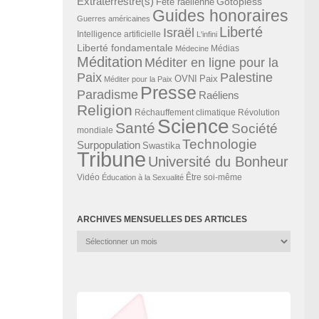
Extraterrestre(s)
Gotopless
Fête raélienne
Guides honoraires
Guerres américaines
Liberté
Israël
Intelligence artificielle
L'infini
Liberté fondamentale
Médias
Médecine
Méditation
Méditer en ligne pour la
Paix
Palestine
Paix
OVNI
Méditer pour la Paix
Presse
Paradisme
Raéliens
Religion
Révolution
Réchauffement climatique
Science
Santé
Société
mondiale
Technologie
Surpopulation
Swastika
Tribune
Université du Bonheur
Vidéo
Éducation à la Sexualité
Être soi-même
ARCHIVES MENSUELLES DES ARTICLES
Archives
mensuelles
des
articles