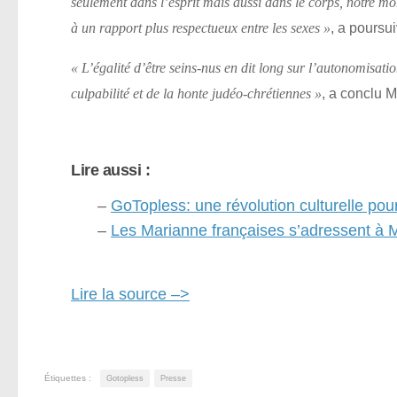
seulement dans l’esprit mais aussi dans le corps, notre mo
, a poursu
à un rapport plus respectueux entre les sexes »
« L’égalité d’être seins-nus en dit long sur l’autonomisati
, a conclu 
culpabilité et de la honte judéo-chrétiennes »
Lire aussi :
–
GoTopless: une révolution culturelle po
–
Les Marianne françaises s’adressent à
Lire la source –>
Étiquettes :
Gotopless
Presse