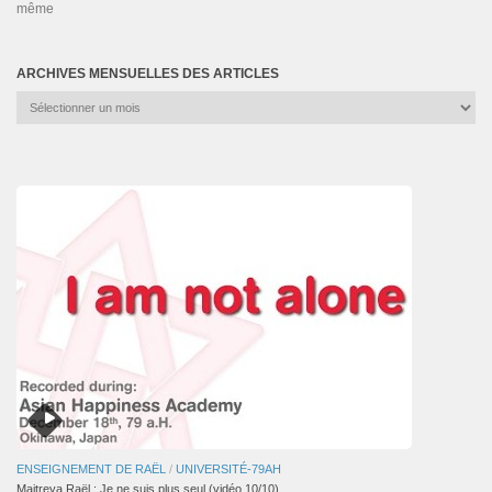
même
ARCHIVES MENSUELLES DES ARTICLES
Archives
mensuelles
des
articles
ENSEIGNEMENT DE RAËL
/
UNIVERSITÉ-79AH
Maitreya Raël : Je ne suis plus seul (vidéo 10/10)