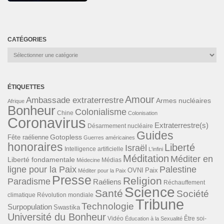
CATÉGORIES
Catégories
ÉTIQUETTES
Amour
Ambassade extraterrestre
Armes nucléaires
Afrique
Bonheur
Colonialisme
Chine
Colonisation
Coronavirus
Extraterrestre(s)
Désarmement nucléaire
Guides
Gotopless
Fête raélienne
Guerres américaines
honoraires
Liberté
Israël
Intelligence artificielle
L'infini
Méditation
Méditer en
Liberté fondamentale
Médias
Médecine
ligne pour la Paix
Palestine
Paix
OVNI
Méditer pour la Paix
Presse
Religion
Paradisme
Raéliens
Réchauffement
Science
Santé
Société
Révolution mondiale
climatique
Tribune
Technologie
Surpopulation
Swastika
Université du Bonheur
Vidéo
Éducation à la Sexualité
Être soi-