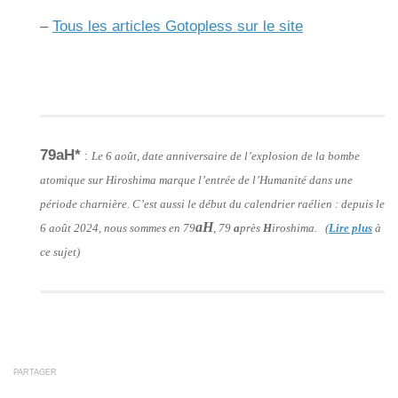
–
Tous les articles Gotopless sur le site
79aH*
:
Le 6 août, date anniversaire de l’explosion de la bombe
atomique sur Hiroshima marque l’entrée de l’Humanité dans une
période charnière. C’est aussi le début du calendrier raélien : depuis le
aH
6 août 2024, nous sommes en 79
, 79
a
près
H
iroshima. (
Lire plus
à
ce sujet)
PARTAGER