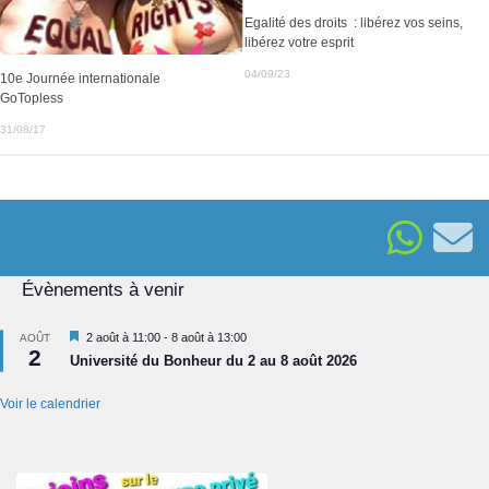
Egalité des droits : libérez vos seins,
libérez votre esprit
04/09/23
10e Journée internationale
GoTopless
31/08/17
G
A
L
Évènements à venir
E
R
I
Mis
2 août à 11:00
-
8 août à 13:00
AOÛT
2
en
E
Université du Bonheur du 2 au 8 août 2026
avant
Voir le calendrier
Visitez