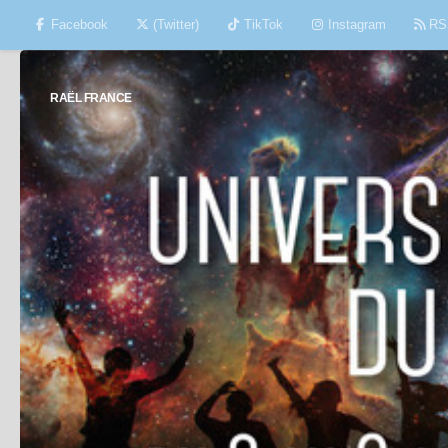
Facebook
(Twitter)
TikTok
Instagram
RS
Skip to content
RAËL FRANCE