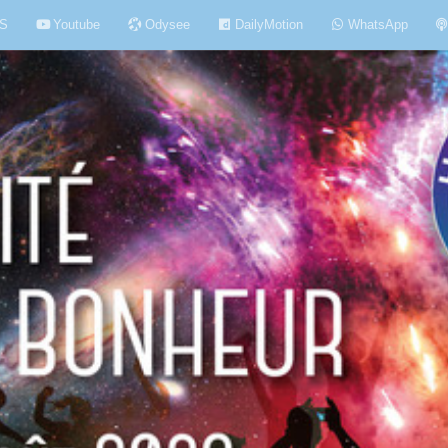
S
Youtube
Odysee
DailyMotion
WhatsApp