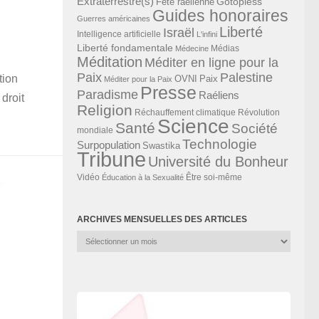
Extraterrestre(s)
Gotopless
Fête raélienne
Guides honoraires
Guerres américaines
Liberté
Israël
Intelligence artificielle
L'infini
Liberté fondamentale
Médias
Médecine
Méditation
Méditer en ligne pour la
Paix
Palestine
tion
Paix
OVNI
Méditer pour la Paix
Presse
Paradisme
Raéliens
droit
Religion
Révolution
Réchauffement climatique
Science
Santé
Société
mondiale
Technologie
Surpopulation
Swastika
Tribune
Université du Bonheur
Vidéo
Éducation à la Sexualité
Être soi-même
ARCHIVES MENSUELLES DES ARTICLES
Archives
mensuelles
des
articles