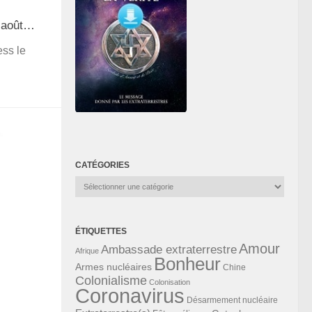
1 août…
ess le
CATÉGORIES
Catégories
ÉTIQUETTES
Amour
Ambassade extraterrestre
Afrique
Bonheur
Armes nucléaires
Chine
Colonialisme
Colonisation
Coronavirus
Désarmement nucléaire