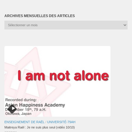
ARCHIVES MENSUELLES DES ARTICLES
Archives
mensuelles
des
articles
ENSEIGNEMENT DE RAËL
/
UNIVERSITÉ-79AH
Maitreya Raël : Je ne suis plus seul (vidéo 10/10)