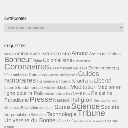
CATÉGORIES
Catégories
ÉTIQUETTES
Amour
Ambassade extraterrestre
Armes nucléaires
Afrique
Bonheur
Colonialisme
Chine
Colonisation
Coronavirus
Extraterrestre(s)
Désarmement nucléaire
Guides
Gotopless
Fête raélienne
Guerres américaines
honoraires
Liberté
Israël
Intelligence artificielle
L'infini
Méditation
Méditer en
Liberté fondamentale
Médias
Médecine
ligne pour la Paix
Palestine
Paix
OVNI
Méditer pour la Paix
Presse
Religion
Paradisme
Raéliens
Réchauffement
Science
Santé
Société
Révolution mondiale
climatique
Tribune
Technologie
Surpopulation
Swastika
Université du Bonheur
Vidéo
Éducation à la Sexualité
Être soi-
même