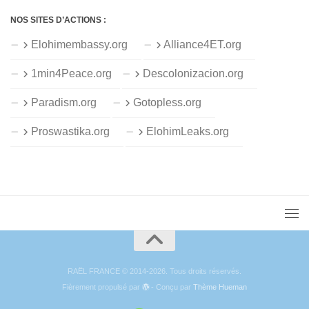
NOS SITES D’ACTIONS :
Elohimembassy.org
Alliance4ET.org
1min4Peace.org
Descolonizacion.org
Paradism.org
Gotopless.org
Proswastika.org
ElohimLeaks.org
RAËL FRANCE © 2014-2026. Tous droits réservés.
Fièrement propulsé par
- Conçu par
Thème Hueman