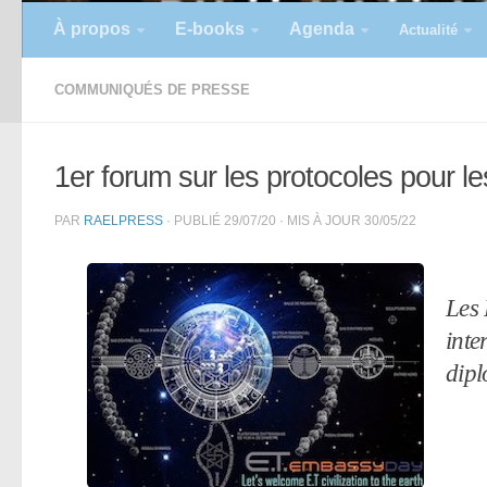
À propos
E-books
Agenda
Actualité
COMMUNIQUÉS DE PRESSE
1er forum sur les protocoles pour le
PAR
RAELPRESS
· PUBLIÉ
29/07/20
· MIS À JOUR
30/05/22
Les 
inte
dipl