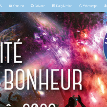
S
Youtube
Odysee
DailyMotion
WhatsApp