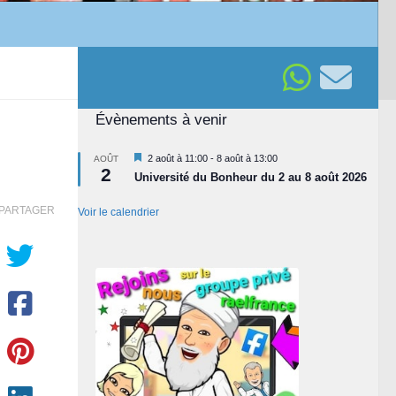
Évènements à venir
Mis
2 août à 11:00
-
8 août à 13:00
AOÛT
2
en
Université du Bonheur du 2 au 8 août 2026
avant
PARTAGER
Voir le calendrier