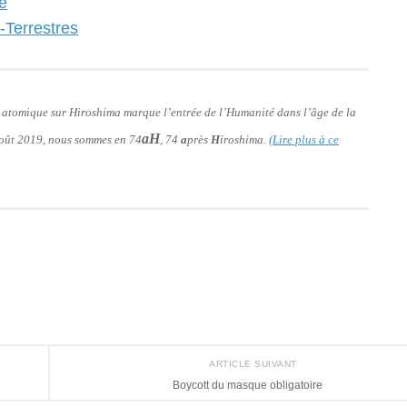
e
-Terrestres
e atomique sur Hiroshima marque l’entrée de l’Humanité dans l’âge de la
aH
 août 2019, nous sommes en 74
, 74
a
près
H
iroshima.
(Lire plus à ce
ARTICLE SUIVANT
Boycott du masque obligatoire