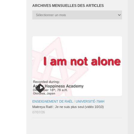
ARCHIVES MENSUELLES DES ARTICLES
Archives
mensuelles
des
articles
ENSEIGNEMENT DE RAËL
/
UNIVERSITÉ-79AH
Maitreya Raël : Je ne suis plus seul (vidéo 10/10)
07/07/26