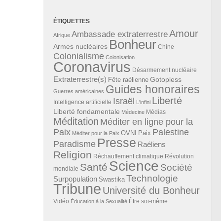
ÉTIQUETTES
Amour
Ambassade extraterrestre
Afrique
Bonheur
Armes nucléaires
Chine
Colonialisme
Colonisation
Coronavirus
Désarmement nucléaire
Extraterrestre(s)
Gotopless
Fête raélienne
Guides honoraires
Guerres américaines
Liberté
Israël
Intelligence artificielle
L'infini
Liberté fondamentale
Médias
Médecine
Méditation
Méditer en ligne pour la
Paix
Palestine
Paix
OVNI
Méditer pour la Paix
Presse
Paradisme
Raéliens
Religion
Révolution
Réchauffement climatique
Science
Santé
Société
mondiale
Technologie
Surpopulation
Swastika
Tribune
Université du Bonheur
Vidéo
Éducation à la Sexualité
Être soi-même