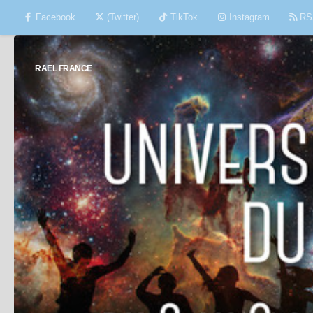
Facebook
(Twitter)
TikTok
Instagram
RS
Skip to content
RAËL FRANCE