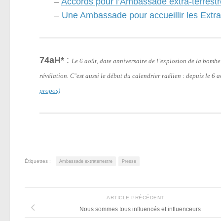
–
Accords pour l’Ambassade extra-terrestr
–
Une Ambassade pour accueillir les Extra
74aH*
:
Le 6 août, date anniversaire de l’explosion de la bomb
révélation. C’est aussi le début du calendrier raélien : depuis le 6
propos)
Étiquettes :
Ambassade extraterrestre
Presse
ARTICLE PRÉCÉDENT
Nous sommes tous influencés et influenceurs