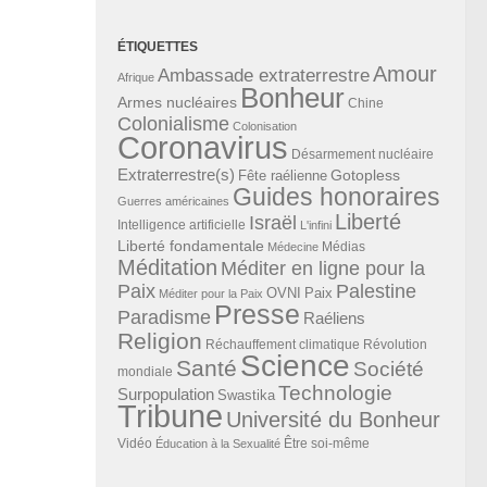
ÉTIQUETTES
Amour
Ambassade extraterrestre
Afrique
Bonheur
Armes nucléaires
Chine
Colonialisme
Colonisation
Coronavirus
Désarmement nucléaire
Extraterrestre(s)
Gotopless
Fête raélienne
Guides honoraires
Guerres américaines
Liberté
Israël
Intelligence artificielle
L'infini
Liberté fondamentale
Médias
Médecine
Méditation
Méditer en ligne pour la
Paix
Palestine
Paix
OVNI
Méditer pour la Paix
Presse
Paradisme
Raéliens
Religion
Révolution
Réchauffement climatique
Science
Santé
Société
mondiale
Technologie
Surpopulation
Swastika
Tribune
Université du Bonheur
Vidéo
Éducation à la Sexualité
Être soi-même