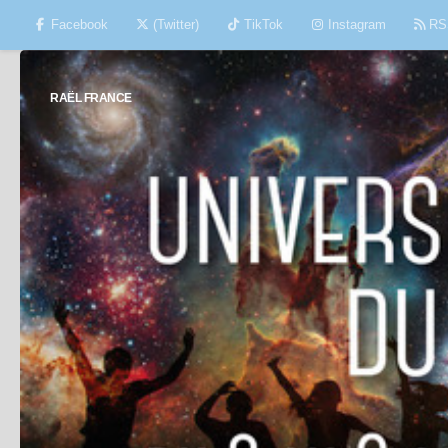
Facebook
(Twitter)
TikTok
Instagram
RS
Skip to content
RAËL FRANCE