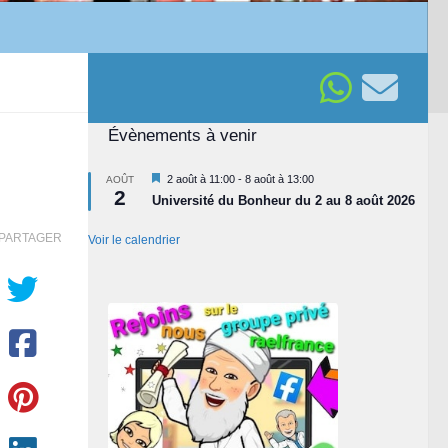
Évènements à venir
Mis
2 août à 11:00
-
8 août à 13:00
AOÛT
2
en
Université du Bonheur du 2 au 8 août 2026
avant
PARTAGER
Voir le calendrier