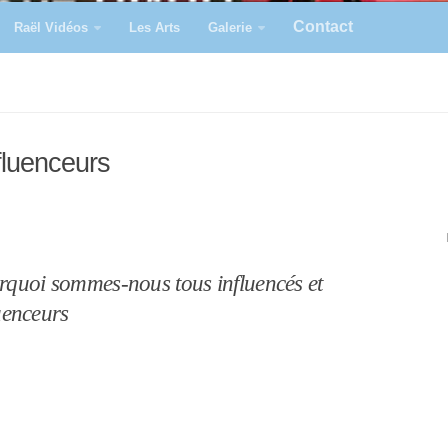
Contact
Raël Vidéos
Les Arts
Galerie
fluenceurs
quoi sommes-nous tous influencés et
uenceurs