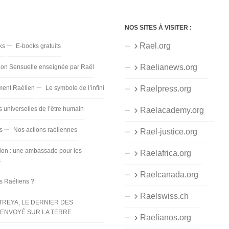
NOS SITES À VISITER :
Rael.org
ks
E-books gratuits
Raelianews.org
ion Sensuelle enseignée par Raël
ent Raélien
Le symbole de l’infini
Raelpress.org
s universelles de l’être humain
Raelacademy.org
s
Nos actions raéliennes
Rael-justice.org
ion : une ambassade pour les
Raelafrica.org
s
Raelcanada.org
es Raéliens ?
Raelswiss.ch
TREYA, LE DERNIER DES
ENVOYÉ SUR LA TERRE
Raelianos.org