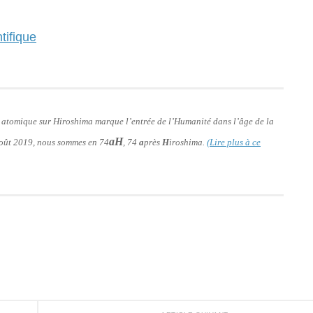
tifique
e atomique sur Hiroshima marque l’entrée de l’Humanité dans l’âge de la
aH
 août 2019, nous sommes en 74
, 74
a
près
H
iroshima.
(Lire plus à ce