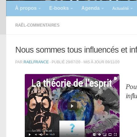
À propos
E-books
Agenda
Actualité
RAËL-COMMENTAIRES
Nous sommes tous influencés et in
PAR
RAELFRANCE
· PUBLIÉ
29/07/20
· MIS À JOUR
09/11/20
Pour
infl