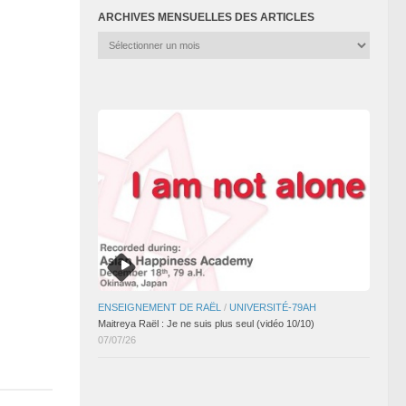
ARCHIVES MENSUELLES DES ARTICLES
Archives
mensuelles
des
articles
ENSEIGNEMENT DE RAËL
/
UNIVERSITÉ-79AH
Maitreya Raël : Je ne suis plus seul (vidéo 10/10)
07/07/26