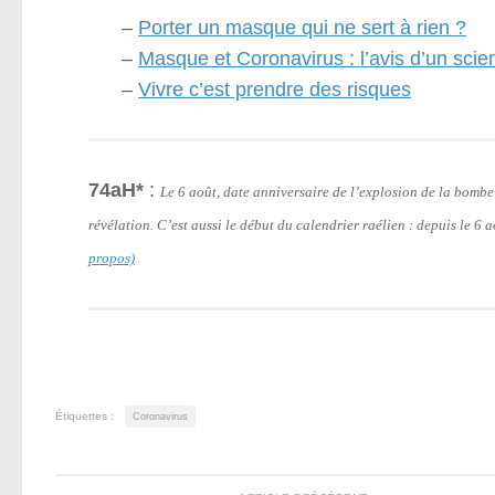
–
Porter un masque qui ne sert à rien ?
–
Masque et Coronavirus : l’avis d’un scien
–
Vivre c’est prendre des risques
74aH*
:
Le 6 août, date anniversaire de l’explosion de la bomb
révélation. C’est aussi le début du calendrier raélien : depuis le 6
propos)
Étiquettes :
Coronavirus