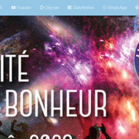
S
Youtube
Odysee
DailyMotion
WhatsApp