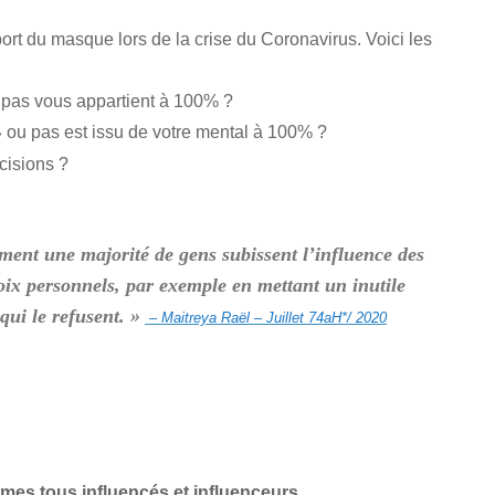
ort du masque lors de la crise du Coronavirus. Voici les
 pas vous appartient à 100% ?
ou pas est issu de votre mental à 100% ?
»
cisions ?
ent une majorité de gens subissent l’influence des
hoix personnels, par exemple en mettant un inutile
qui le refusent. »
– Maitreya Raël – Juillet 74aH*/ 2020
mmes tous influencés et influenceurs.