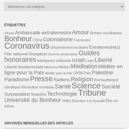
Catégories
ÉTIQUETTES
Amour
Ambassade extraterrestre
Armes nucléaires
Afrique
Bonheur
Colonialisme
Chine
Colonisation
Coronavirus
Extraterrestre(s)
Désarmement nucléaire
Guides
Gotopless
Fête raélienne
Guerres américaines
honoraires
Liberté
Israël
Intelligence artificielle
L'infini
Méditation
Méditer en
Liberté fondamentale
Médias
Médecine
ligne pour la Paix
Palestine
Paix
OVNI
Méditer pour la Paix
Presse
Religion
Paradisme
Raéliens
Réchauffement
Science
Santé
Société
Révolution mondiale
climatique
Tribune
Technologie
Surpopulation
Swastika
Université du Bonheur
Vidéo
Éducation à la Sexualité
Être soi-
même
ARCHIVES MENSUELLES DES ARTICLES