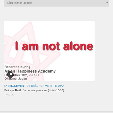
Archives
mensuelles
des
articles
ENSEIGNEMENT DE RAËL
/
UNIVERSITÉ-79AH
Maitreya Raël : Je ne suis plus seul (vidéo 10/10)
07/07/26