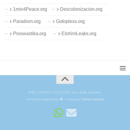
1min4Peace.org
Descolonizacion.org
Paradism.org
Gotopless.org
Proswastika.org
ElohimLeaks.org
RAËL FRANCE © 2014-2026. Tous droits réservés.
Fièrement propulsé par
- Conçu par
Thème Hueman