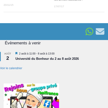
20/11/15
17/07/17
Évènements à venir
Mis
2 août à 11:00
-
8 août à 13:00
AOÛT
2
en
Université du Bonheur du 2 au 8 août 2026
avant
Voir le calendrier