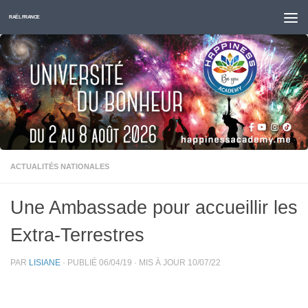
Skip to content
RAËL FRANCE
ACTUALITÉS NATIONALES
Une Ambassade pour accueillir les
Extra-Terrestres
PAR
LISIANE
· PUBLIÉ
06/04/19
· MIS À JOUR
10/07/22