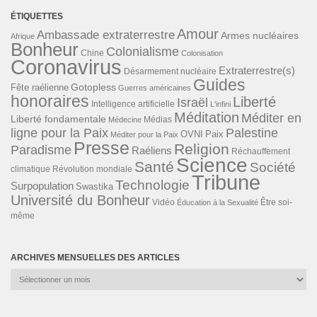
ÉTIQUETTES
Amour
Ambassade extraterrestre
Armes nucléaires
Afrique
Bonheur
Colonialisme
Chine
Colonisation
Coronavirus
Extraterrestre(s)
Désarmement nucléaire
Guides
Gotopless
Fête raélienne
Guerres américaines
honoraires
Liberté
Israël
Intelligence artificielle
L'infini
Méditation
Méditer en
Liberté fondamentale
Médias
Médecine
ligne pour la Paix
Palestine
Paix
OVNI
Méditer pour la Paix
Presse
Religion
Paradisme
Raéliens
Réchauffement
Science
Santé
Société
Révolution mondiale
climatique
Tribune
Technologie
Surpopulation
Swastika
Université du Bonheur
Vidéo
Éducation à la Sexualité
Être soi-
même
ARCHIVES MENSUELLES DES ARTICLES
Archives
mensuelles
des
articles