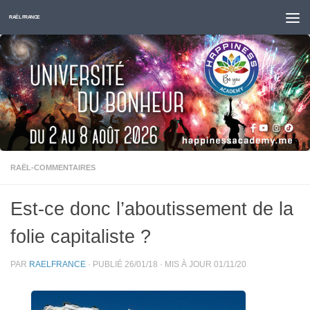
Skip to content
RAËL FRANCE
RAËL-COMMENTAIRES
Est-ce donc l’aboutissement de la
folie capitaliste ?
PAR
RAELFRANCE
· PUBLIÉ
26/01/18
· MIS À JOUR
01/11/20