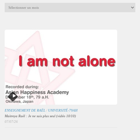
Archives
mensuelles
des
articles
ENSEIGNEMENT DE RAËL
/
UNIVERSITÉ-79AH
Maitreya Raël : Je ne suis plus seul (vidéo 10/10)
07/07/26