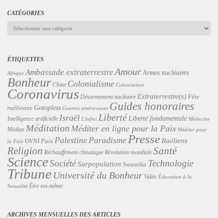
CATÉGORIES
Catégories
ÉTIQUETTES
Amour
Ambassade extraterrestre
Armes nucléaires
Afrique
Bonheur
Colonialisme
Chine
Colonisation
Coronavirus
Extraterrestre(s)
Désarmement nucléaire
Fête
Guides honoraires
Gotopless
raélienne
Guerres américaines
Liberté
Israël
Liberté fondamentale
Intelligence artificielle
L'infini
Médecine
Méditation
Méditer en ligne pour la Paix
Médias
Méditer pour
Presse
Palestine
Paradisme
Raéliens
Paix
OVNI
la Paix
Religion
Santé
Révolution mondiale
Réchauffement climatique
Science
Technologie
Société
Surpopulation
Swastika
Tribune
Université du Bonheur
Vidéo
Éducation à la
Être soi-même
Sexualité
ARCHIVES MENSUELLES DES ARTICLES