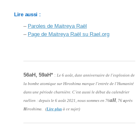
Lire aussi :
–
Paroles de Maitreya Raël
–
Page de Maitreya Raël su Rael.org
56aH, 59aH*
:
Le 6 août, date anniversaire de l’explosion de
la bombe atomique sur Hiroshima marque l’entrée de l’Humanité
dans une période charnière. C’est aussi le début du calendrier
aH
raélien : depuis le 6 août 2021, nous sommes en 76
, 76
a
près
H
iroshima. (
Lire plus
à ce sujet)