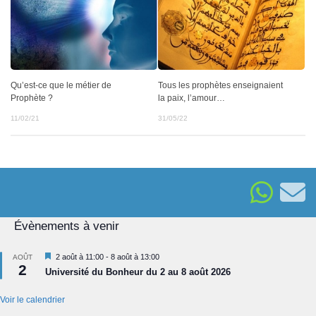
Qu’est-ce que le métier de
Tous les prophètes enseignaient
Prophète ?
la paix, l’amour…
11/02/21
31/05/22
Évènements à venir
Mis
2 août à 11:00
-
8 août à 13:00
AOÛT
2
en
Université du Bonheur du 2 au 8 août 2026
avant
Voir le calendrier