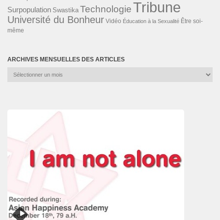
Tribune
Technologie
Surpopulation
Swastika
Université du Bonheur
Vidéo
Éducation à la Sexualité
Être soi-
même
ARCHIVES MENSUELLES DES ARTICLES
Archives
mensuelles
des
articles