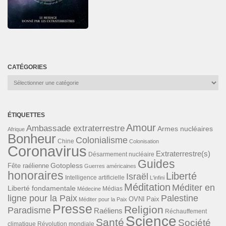
CATÉGORIES
Catégories
ÉTIQUETTES
Amour
Ambassade extraterrestre
Armes nucléaires
Afrique
Bonheur
Colonialisme
Chine
Colonisation
Coronavirus
Extraterrestre(s)
Désarmement nucléaire
Guides
Gotopless
Fête raélienne
Guerres américaines
honoraires
Liberté
Israël
Intelligence artificielle
L'infini
Méditation
Méditer en
Liberté fondamentale
Médias
Médecine
ligne pour la Paix
Palestine
Paix
OVNI
Méditer pour la Paix
Presse
Religion
Paradisme
Raéliens
Réchauffement
Science
Santé
Société
Révolution mondiale
climatique