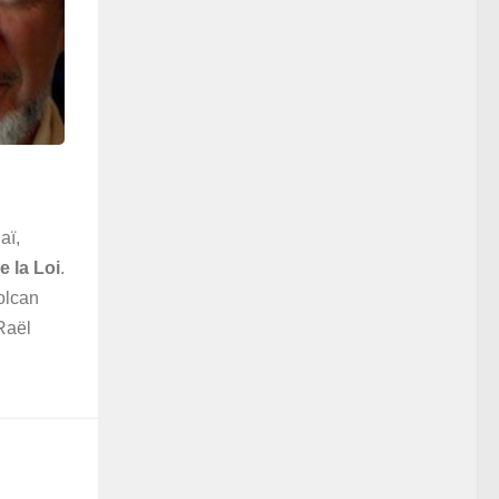
aï,
e la Loi
.
olcan
Raël