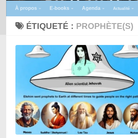
À propos
E-books
Agenda
Actualité
ÉTIQUETÉ :
PROPHÈTE(S)