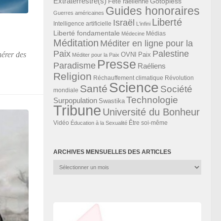
Extraterrestre(s)
Gotopless
Fête raélienne
Guides honoraires
Guerres américaines
Liberté
Israël
Intelligence artificielle
L'infini
Liberté fondamentale
Médias
Médecine
Méditation
Méditer en ligne pour la
Paix
Palestine
nérer des
Paix
OVNI
Méditer pour la Paix
Presse
Paradisme
Raéliens
Religion
Révolution
Réchauffement climatique
Science
Santé
Société
mondiale
Technologie
Surpopulation
Swastika
Tribune
Université du Bonheur
Vidéo
Éducation à la Sexualité
Être soi-même
ARCHIVES MENSUELLES DES ARTICLES
Archives
mensuelles
des
articles