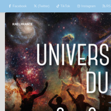
Facebook
(Twitter)
TikTok
Instagram
RS
Skip to content
RAËL FRANCE