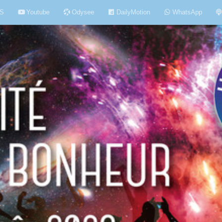
S
Youtube
Odysee
DailyMotion
WhatsApp