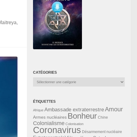
Maitreya,
CATÉGORIES
Catégories
ÉTIQUETTES
Amour
Ambassade extraterrestre
Afrique
Bonheur
Armes nucléaires
Chine
Colonialisme
Colonisation
Coronavirus
Désarmement nucléaire