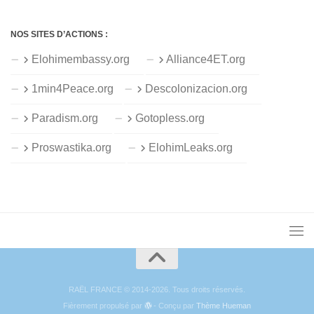
NOS SITES D’ACTIONS :
Elohimembassy.org
Alliance4ET.org
1min4Peace.org
Descolonizacion.org
Paradism.org
Gotopless.org
Proswastika.org
ElohimLeaks.org
RAËL FRANCE © 2014-2026. Tous droits réservés.
Fièrement propulsé par
- Conçu par
Thème Hueman