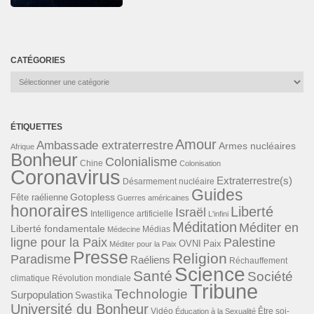
CATÉGORIES
Catégories
ÉTIQUETTES
Amour
Ambassade extraterrestre
Armes nucléaires
Afrique
Bonheur
Colonialisme
Chine
Colonisation
Coronavirus
Extraterrestre(s)
Désarmement nucléaire
Guides
Gotopless
Fête raélienne
Guerres américaines
honoraires
Liberté
Israël
Intelligence artificielle
L'infini
Méditation
Méditer en
Liberté fondamentale
Médias
Médecine
ligne pour la Paix
Palestine
Paix
OVNI
Méditer pour la Paix
Presse
Religion
Paradisme
Raéliens
Réchauffement
Science
Santé
Société
Révolution mondiale
climatique
Tribune
Technologie
Surpopulation
Swastika
Université du Bonheur
Vidéo
Éducation à la Sexualité
Être soi-