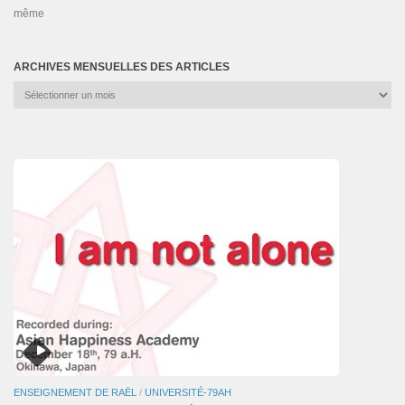
même
ARCHIVES MENSUELLES DES ARTICLES
Archives
mensuelles
des
articles
ENSEIGNEMENT DE RAËL
/
UNIVERSITÉ-79AH