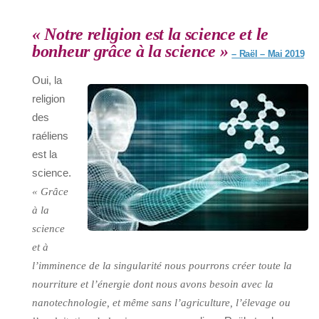
« Notre religion est la science et le
bonheur grâce à la science »
– Raël – Mai 2019
Oui, la
religion
des
raéliens
est la
science.
« Grâce
à la
science
et à
l’imminence de la singularité nous pourrons créer toute la
nourriture et l’énergie dont nous avons besoin avec la
nanotechnologie, et même sans l’agriculture, l’élevage ou