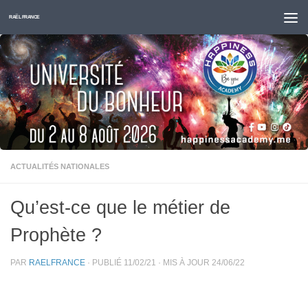
Skip to content
RAËL FRANCE
ACTUALITÉS NATIONALES
Qu’est-ce que le métier de
Prophète ?
PAR
RAELFRANCE
· PUBLIÉ
11/02/21
· MIS À JOUR
24/06/22