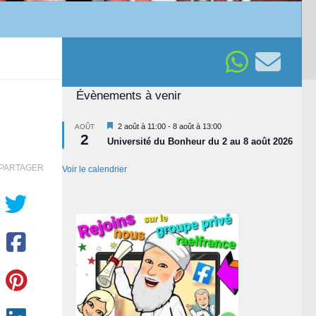
Évènements à venir
Mis
2 août à 11:00
-
8 août à 13:00
AOÛT
2
en
Université du Bonheur du 2 au 8 août 2026
avant
PARTAGER
Voir le calendrier