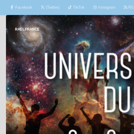
Facebook
(Twitter)
TikTok
Instagram
RS
Skip to content
RAËL FRANCE