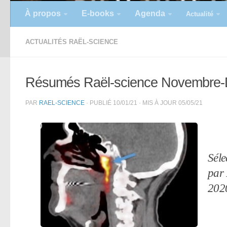
À propos
E-books
Agenda
Actualité
ACTUALITÉS RAËL-SCIENCE
Résumés Raël-science Novembre
PAR
RAEL-SCIENCE
· PUBLIÉ
10/01/21
· MIS À JOUR
05/05/21
Séle
par
202