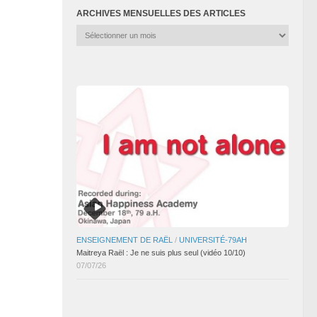
ARCHIVES MENSUELLES DES ARTICLES
Archives
mensuelles
des
articles
ENSEIGNEMENT DE RAËL
/
UNIVERSITÉ-79AH
Maitreya Raël : Je ne suis plus seul (vidéo 10/10)
07/07/26