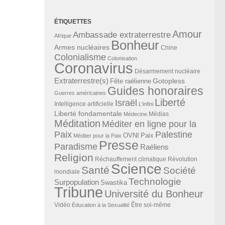
ÉTIQUETTES
Amour
Ambassade extraterrestre
Afrique
Bonheur
Armes nucléaires
Chine
Colonialisme
Colonisation
Coronavirus
Désarmement nucléaire
Extraterrestre(s)
Gotopless
Fête raélienne
Guides honoraires
Guerres américaines
Liberté
Israël
Intelligence artificielle
L'infini
Liberté fondamentale
Médias
Médecine
Méditation
Méditer en ligne pour la
Paix
Palestine
Paix
OVNI
Méditer pour la Paix
Presse
Paradisme
Raéliens
Religion
Révolution
Réchauffement climatique
Science
Santé
Société
mondiale
Technologie
Surpopulation
Swastika
Tribune
Université du Bonheur
Vidéo
Éducation à la Sexualité
Être soi-même