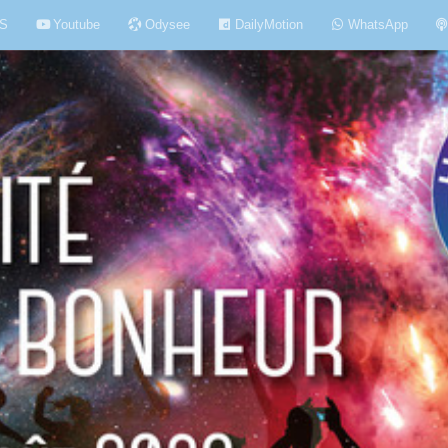
S
Youtube
Odysee
DailyMotion
WhatsApp