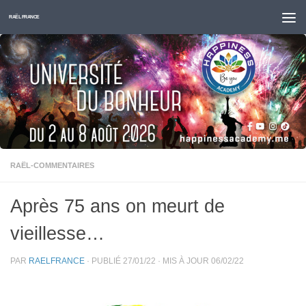
Skip to content
RAËL FRANCE
RAËL-COMMENTAIRES
Après 75 ans on meurt de
vieillesse…
PAR
RAELFRANCE
· PUBLIÉ
27/01/22
· MIS À JOUR
06/02/22