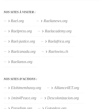
NOS SITES À VISITER :
Rael.org
Raelianews.org
Raelpress.org
Raelacademy.org
Rael-justice.org
Raelafrica.org
Raelcanada.org
Raelswiss.ch
Raelianos.org
NOS SITES D’ACTIONS :
Elohimembassy.org
Alliance4ET.org
1min4Peace.org
Descolonizacion.org
Paradism.org
Gotopless.org