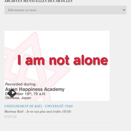
ARCHIVES MENSUELLES DES ARTICLES
Archives
mensuelles
des
articles
ENSEIGNEMENT DE RAËL
/
UNIVERSITÉ-79AH
Maitreya Raël : Je ne suis plus seul (vidéo 10/10)
07/07/26