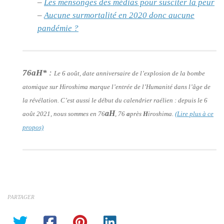
–
Les mensonges des médias pour susciter la peur
–
Aucune surmortalité en 2020 donc aucune
pandémie ?
76aH*
:
Le 6 août, date anniversaire de l’explosion de la bombe
atomique sur Hiroshima marque l’entrée de l’Humanité dans l’âge de
la révélation. C’est aussi le début du calendrier raélien : depuis le 6
aH
août 2021, nous sommes en 76
, 76
a
près
H
iroshima.
(Lire plus à ce
propos)
PARTAGER