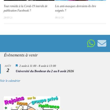
Tout remède à la Covid-19 interdit de
Les anti-masques devraient-ils être
publication Facebook ?
soignés ?
28/03/21
08/11/20
Évènements à venir
Mis
2 août à 11:00
-
8 août à 13:00
AOÛT
2
en
Université du Bonheur du 2 au 8 août 2026
avant
Voir le calendrier