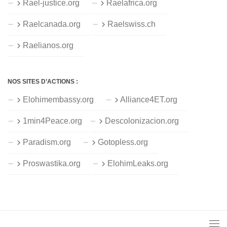
Rael-justice.org
Raelafrica.org
Raelcanada.org
Raelswiss.ch
Raelianos.org
NOS SITES D’ACTIONS :
Elohimembassy.org
Alliance4ET.org
1min4Peace.org
Descolonizacion.org
Paradism.org
Gotopless.org
Proswastika.org
ElohimLeaks.org