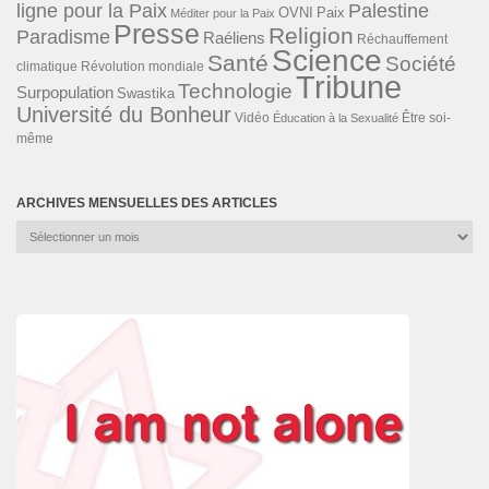
ligne pour la Paix
Palestine
Paix
OVNI
Méditer pour la Paix
Presse
Religion
Paradisme
Raéliens
Réchauffement
Science
Santé
Société
Révolution mondiale
climatique
Tribune
Technologie
Surpopulation
Swastika
Université du Bonheur
Vidéo
Éducation à la Sexualité
Être soi-
même
ARCHIVES MENSUELLES DES ARTICLES
Archives
mensuelles
des
articles