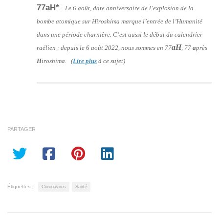
77aH*
:
Le 6 août, date anniversaire de l’explosion de la
bombe atomique sur Hiroshima marque l’entrée de l’Humanité
dans une période charnière. C’est aussi le début du calendrier
aH
raélien : depuis le 6 août 2022, nous sommes en 77
, 77
a
près
H
iroshima. (
Lire plus
à ce sujet)
PARTAGER
Étiquettes :
Coronavirus
Santé