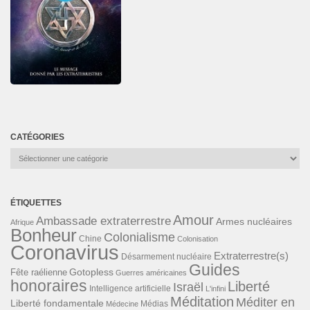
CATÉGORIES
Catégories
ÉTIQUETTES
Amour
Ambassade extraterrestre
Armes nucléaires
Afrique
Bonheur
Colonialisme
Chine
Colonisation
Coronavirus
Extraterrestre(s)
Désarmement nucléaire
Guides
Gotopless
Fête raélienne
Guerres américaines
honoraires
Liberté
Israël
Intelligence artificielle
L'infini
Méditation
Méditer en
Liberté fondamentale
Médias
Médecine