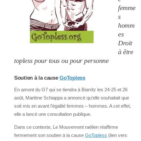
femme
s
homm
es
Droit
à être
topless pour tous ou pour personne
Soutien à la cause
GoTopless
En amont du G7 qui se tiendra à Biarritz les 24-25 et 26
août, Marlène Schiappa a annoncé qu’elle souhaitait que
soit mis en avant l’égalité femmes – hommes. A cet effet,
elle a lancé une consultation publique.
Dans ce contexte, Le Mouvement raélien réaffirme
fermement son soutien à la cause
GoTopless
(lien vers