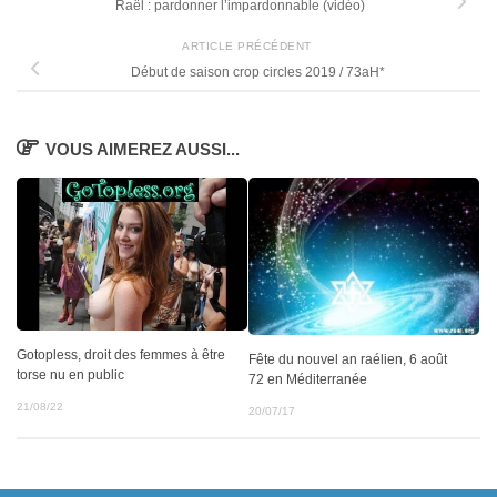
Raël : pardonner l’impardonnable (vidéo)
ARTICLE PRÉCÉDENT
Début de saison crop circles 2019 / 73aH*
VOUS AIMEREZ AUSSI...
Gotopless, droit des femmes à être
Fête du nouvel an raélien, 6 août
torse nu en public
72 en Méditerranée
21/08/22
20/07/17