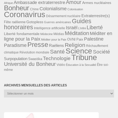
Amour
Ambassade extraterrestre
Armes nucléaires
Afrique
Bonheur
Colonialisme
Chine
Colonisation
Coronavirus
Extraterrestre(s)
Désarmement nucléaire
Guides
Gotopless
Fête raélienne
Guerres américaines
honoraires
Liberté
Israël
Intelligence artificielle
L'infini
Méditation
Méditer en
Liberté fondamentale
Médias
Médecine
ligne pour la Paix
Palestine
Paix
OVNI
Méditer pour la Paix
Presse
Religion
Paradisme
Raéliens
Réchauffement
Science
Santé
Société
Révolution mondiale
climatique
Tribune
Technologie
Surpopulation
Swastika
Université du Bonheur
Vidéo
Éducation à la Sexualité
Être soi-
même
ARCHIVES MENSUELLES DES ARTICLES
Archives
mensuelles
des
articles