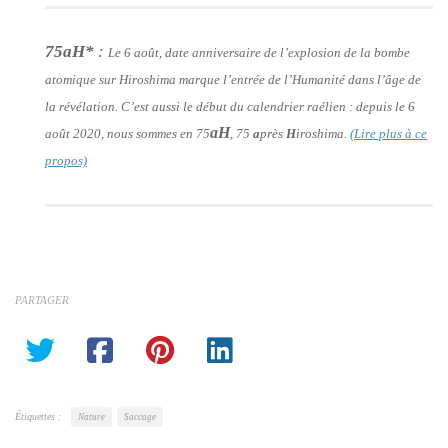
75aH*
:
Le 6 août, date anniversaire de l’explosion de la bombe
atomique sur Hiroshima marque l’entrée de l’Humanité dans l’âge de
la révélation. C’est aussi le début du calendrier raélien : depuis le 6
aH
août 2020, nous sommes en 75
, 75
a
près
H
iroshima.
(Lire plus à ce
propos)
PARTAGER
Étiquettes :
Nature
Saccage