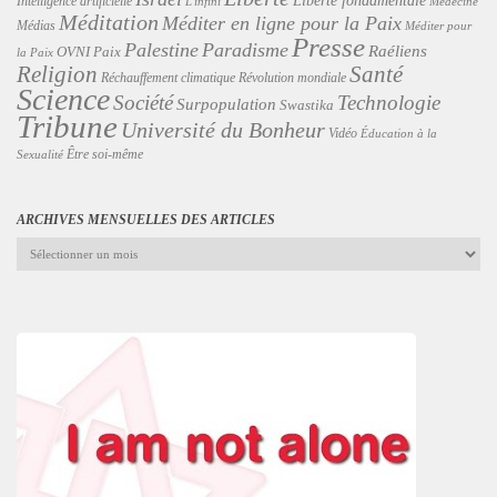
Liberté fondamentale
Intelligence artificielle
L'infini
Médecine
Méditation
Méditer en ligne pour la Paix
Médias
Méditer pour
Presse
Palestine
Paradisme
Raéliens
Paix
OVNI
la Paix
Religion
Santé
Révolution mondiale
Réchauffement climatique
Science
Technologie
Société
Surpopulation
Swastika
Tribune
Université du Bonheur
Vidéo
Éducation à la
Être soi-même
Sexualité
ARCHIVES MENSUELLES DES ARTICLES
Archives
mensuelles
des
articles