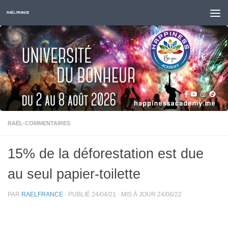
Skip to content
RAËL FRANCE
RAËL-COMMENTAIRES
15% de la déforestation est due
au seul papier-toilette
PAR
RAELFRANCE
· PUBLIÉ
24/04/21
· MIS À JOUR
24/06/22