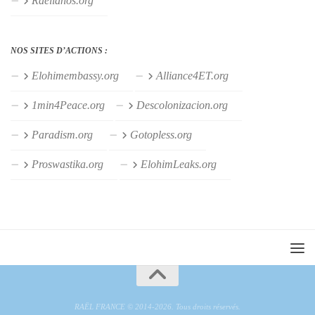
Raelianos.org
NOS SITES D’ACTIONS :
Elohimembassy.org
Alliance4ET.org
1min4Peace.org
Descolonizacion.org
Paradism.org
Gotopless.org
Proswastika.org
ElohimLeaks.org
RAËL FRANCE © 2014-2026. Tous droits réservés.