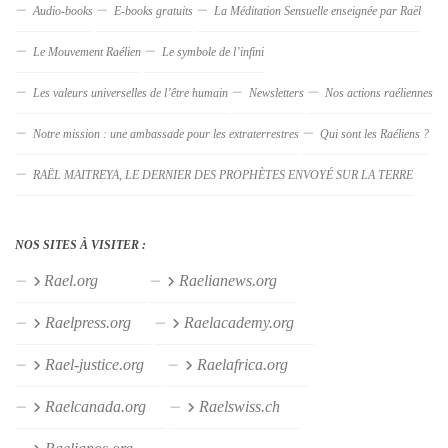
Audio-books
E-books gratuits
La Méditation Sensuelle enseignée par Raël
Le Mouvement Raélien
Le symbole de l’infini
Les valeurs universelles de l’être humain
Newsletters
Nos actions raéliennes
Notre mission : une ambassade pour les extraterrestres
Qui sont les Raéliens ?
RAËL MAITREYA, LE DERNIER DES PROPHÈTES ENVOYÉ SUR LA TERRE
NOS SITES À VISITER :
Rael.org
Raelianews.org
Raelpress.org
Raelacademy.org
Rael-justice.org
Raelafrica.org
Raelcanada.org
Raelswiss.ch