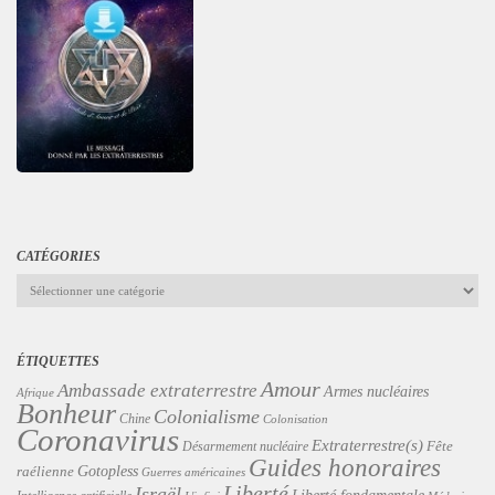
CATÉGORIES
Catégories
ÉTIQUETTES
Amour
Ambassade extraterrestre
Armes nucléaires
Afrique
Bonheur
Colonialisme
Chine
Colonisation
Coronavirus
Extraterrestre(s)
Désarmement nucléaire
Fête
Guides honoraires
Gotopless
raélienne
Guerres américaines
Liberté
Israël