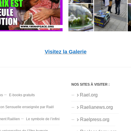
Visitez la Galerie
NOS SITES À VISITER :
Rael.org
ks
E-books gratuits
Raelianews.org
ion Sensuelle enseignée par Raël
ent Raélien
Le symbole de l’infini
Raelpress.org
s universelles de l’être humain