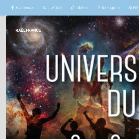
Facebook
(Twitter)
TikTok
Instagram
RS
Skip to content
RAËL FRANCE