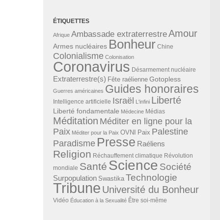
ÉTIQUETTES
Amour
Ambassade extraterrestre
Afrique
Bonheur
Armes nucléaires
Chine
Colonialisme
Colonisation
Coronavirus
Désarmement nucléaire
Extraterrestre(s)
Gotopless
Fête raélienne
Guides honoraires
Guerres américaines
Liberté
Israël
Intelligence artificielle
L'infini
Liberté fondamentale
Médias
Médecine
Méditation
Méditer en ligne pour la
Paix
Palestine
Paix
OVNI
Méditer pour la Paix
Presse
Paradisme
Raéliens
Religion
Révolution
Réchauffement climatique
Science
Santé
Société
mondiale
Technologie
Surpopulation
Swastika
Tribune
Université du Bonheur
Vidéo
Éducation à la Sexualité
Être soi-même