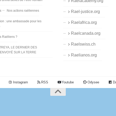
Raelacademy.org
s
Nos actions raéliennes
Rael-justice.org
ion : une ambassade pour les
Raelafrica.org
s
Raelcanada.org
es Raéliens ?
Raelswiss.ch
TREYA, LE DERNIER DES
ENVOYÉ SUR LA TERRE
Raelianos.org
Instagram
RSS
Youtube
Odysee
Da