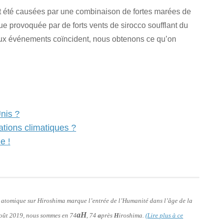
nt été causées par une combinaison de fortes marées de
e provoquée par de forts vents de sirocco soufflant du
deux événements coïncident, nous obtenons ce qu’on
nis ?
ations climatiques ?
e !
e atomique sur Hiroshima marque l’entrée de l’Humanité dans l’âge de la
aH
 août 2019, nous sommes en 74
, 74
a
près
H
iroshima.
(Lire plus à ce