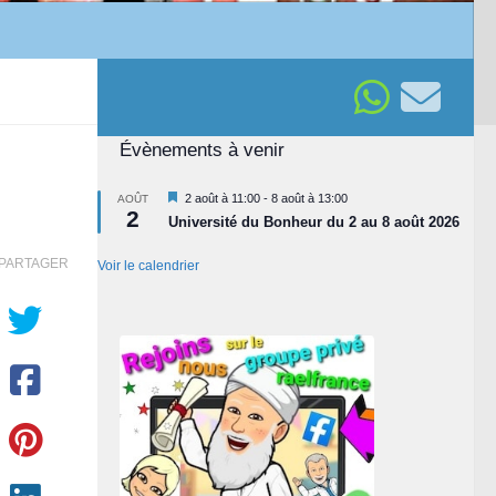
Évènements à venir
Mis
2 août à 11:00
-
8 août à 13:00
AOÛT
2
en
Université du Bonheur du 2 au 8 août 2026
avant
PARTAGER
Voir le calendrier