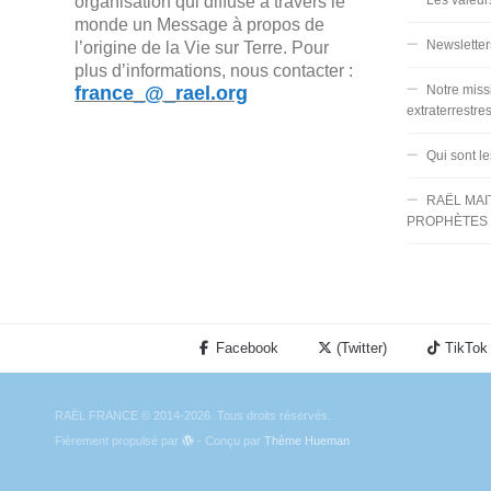
organisation qui diffuse à travers le
monde un Message à propos de
Newsletter
l’origine de la Vie sur Terre. Pour
plus d’informations, nous contacter :
france_@_rael.org
Notre miss
extraterrestre
Qui sont l
RAËL MAI
PROPHÈTES 
Facebook
(Twitter)
TikTok
RAËL FRANCE © 2014-2026. Tous droits réservés.
Fièrement propulsé par
- Conçu par
Thème Hueman