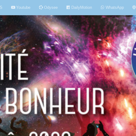
S
Youtube
Odysee
DailyMotion
WhatsApp