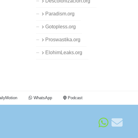
Descolonizacion.org
Paradism.org
Gotopless.org
Proswastika.org
ElohimLeaks.org
ilyMotion
WhatsApp
Podcast