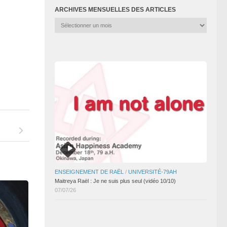
ARCHIVES MENSUELLES DES ARTICLES
Archives
mensuelles
des
articles
ENSEIGNEMENT DE RAËL
/
UNIVERSITÉ-79AH
Maitreya Raël : Je ne suis plus seul (vidéo 10/10)
07/07/26