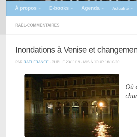
À propos
E-books
Agenda
Actualité
RAËL-COMMENTAIRES
Inondations à Venise et changement
PAR
RAELFRANCE
· PUBLIÉ
23/11/19
· MIS À JOUR
18/10/20
Où e
chan