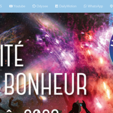
S
Youtube
Odysee
DailyMotion
WhatsApp