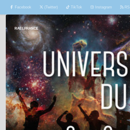
Facebook
(Twitter)
TikTok
Instagram
RS
Skip to content
RAËL FRANCE