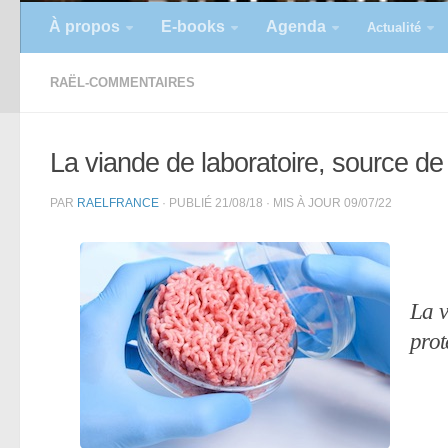
À propos
E-books
Agenda
Actualité
RAËL-COMMENTAIRES
La viande de laboratoire, source de 
PAR
RAELFRANCE
· PUBLIÉ
21/08/18
· MIS À JOUR
09/07/22
La v
prot