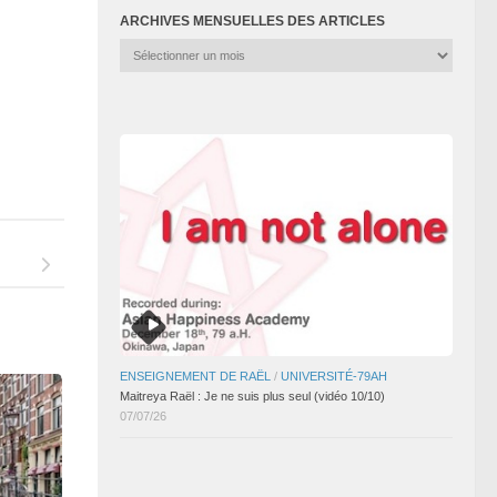
ARCHIVES MENSUELLES DES ARTICLES
Archives
mensuelles
des
articles
ENSEIGNEMENT DE RAËL
/
UNIVERSITÉ-79AH
Maitreya Raël : Je ne suis plus seul (vidéo 10/10)
07/07/26