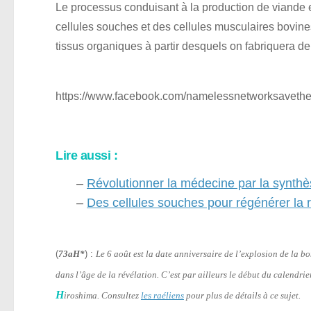
Le processus conduisant à la production de viande es
cellules souches et des cellules musculaires bovines
tissus organiques à partir desquels on fabriquera d
https://www.facebook.com/namelessnetworksaveth
Lire aussi :
–
Révolutionner la médecine par la synthès
–
Des cellules souches pour régénérer la r
(
73aH*
) :
Le 6 août est la date anniversaire de l’explosion de la 
dans l’âge de la révélation. C’est par ailleurs le début du calendri
H
iroshima. Consultez
les raéliens
pour plus de détails à ce sujet.