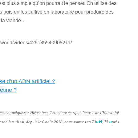
t plus simple qu’on pourrait le penser. On utilise des
 puis on les cultive en laboratoire pour produire des
e la viande…
eworld/videos/429185540908211/
e d’un ADN artificiel ?
étine ?
bombe atomique sur Hiroshima. Cette date marque l’entrée de l’Humanité
aH
a
er raélien. Ainsi, depuis le 6 août 2018, nous sommes en 73
, 73
près