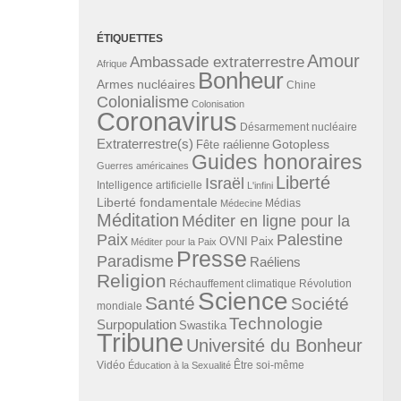
ÉTIQUETTES
Amour
Ambassade extraterrestre
Afrique
Bonheur
Armes nucléaires
Chine
Colonialisme
Colonisation
Coronavirus
Désarmement nucléaire
Extraterrestre(s)
Gotopless
Fête raélienne
Guides honoraires
Guerres américaines
Liberté
Israël
Intelligence artificielle
L'infini
Liberté fondamentale
Médias
Médecine
Méditation
Méditer en ligne pour la
Paix
Palestine
Paix
OVNI
Méditer pour la Paix
Presse
Paradisme
Raéliens
Religion
Révolution
Réchauffement climatique
Science
Santé
Société
mondiale
Technologie
Surpopulation
Swastika
Tribune
Université du Bonheur
Vidéo
Éducation à la Sexualité
Être soi-même