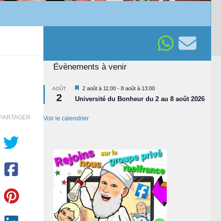
Évènements à venir
Mis
2 août à 11:00
-
8 août à 13:00
AOÛT
2
en
Université du Bonheur du 2 au 8 août 2026
avant
PARTAGER
Voir le calendrier