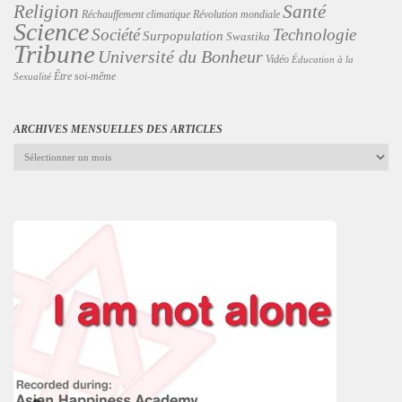
Religion
Santé
Révolution mondiale
Réchauffement climatique
Science
Technologie
Société
Surpopulation
Swastika
Tribune
Université du Bonheur
Vidéo
Éducation à la
Être soi-même
Sexualité
ARCHIVES MENSUELLES DES ARTICLES
Archives
mensuelles
des
articles