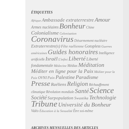
ÉTIQUETTES
Amour
Ambassade extraterrestre
Afrique
Bonheur
Armes nucléaires
Chine
Colonialisme
Colonisation
Coronavirus
Désarmement nucléaire
Extraterrestre(s)
Gotopless
Fête raélienne
Guerres
Guides honoraires
Intelligence
américaines
Liberté
Israël
Liberté
artificielle
L'infini
Méditation
fondamentale
Médias
Médecine
Méditer en ligne pour la Paix
Méditer pour la
Palestine
Paradisme
Paix
OVNI
Paix
Presse
Religion
Raéliens
Réchauffement
Science
Santé
Révolution mondiale
climatique
Technologie
Société
Surpopulation
Swastika
Tribune
Université du Bonheur
Vidéo
Être soi-même
Éducation à la Sexualité
ARCHIVES MENSUELLES DES ARTICLES