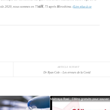
aH
 août 2020, nous sommes en 75
, 75
a
près
H
iroshima.
(Lire plus à ce
ARTICLE SUIVANT
Dr Ryan Cole – Les erreurs de la Covid