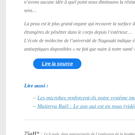
n’avons aucune idée à quel point nous diminuons la résis
sens…
La peau est le plus grand organe qui recouvre la surface d
étrangères de pénétrer dans le corps depuis l’extérieur…
L’école de médecine de l’université de Nagasaki indique ég
antiseptiques disponibles
« ne fait que nuire à notre santé 
Lire la source
Lire aussi :
–
Les microbes renforcent-ils notre système i
–
Maitreya Raël : Le zoo qui est en nous (vidé
75aH*
:
Le 6 août, date anniversaire de l’explosion de la bomb