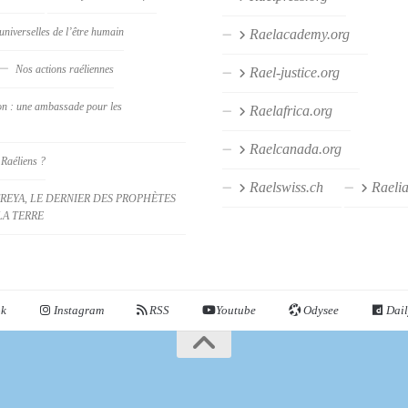
universelles de l’être humain
Raelacademy.org
Nos actions raéliennes
Rael-justice.org
on : une ambassade pour les
Raelafrica.org
Raelcanada.org
 Raéliens ?
Raelswiss.ch
Raeli
REYA, LE DERNIER DES PROPHÈTES
LA TERRE
ok
Instagram
RSS
Youtube
Odysee
Dail