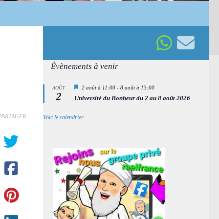
Évènements à venir
Mis
2 août à 11:00
-
8 août à 13:00
AOÛT
2
en
Université du Bonheur du 2 au 8 août 2026
avant
PARTAGER
Voir le calendrier