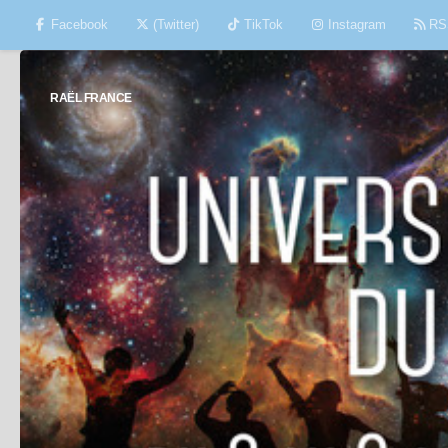
Facebook
(Twitter)
TikTok
Instagram
RS
Skip to content
RAËL FRANCE