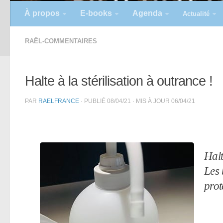
À propos
E-books
Agenda
Actualité
RAËL-COMMENTAIRES
Halte à la stérilisation à outrance !
PAR
RAELFRANCE
· PUBLIÉ
08/04/21
· MIS À JOUR
06/04/21
Halt
Les 
prot