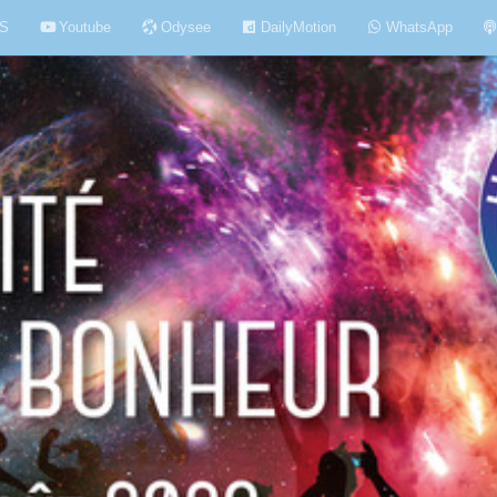
S
Youtube
Odysee
DailyMotion
WhatsApp