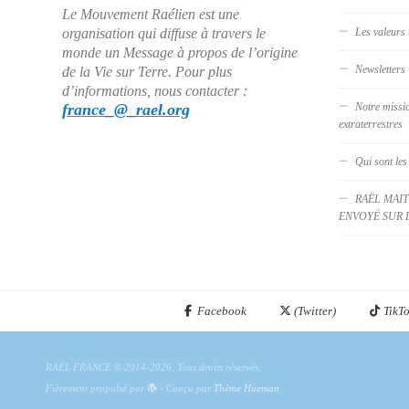
Le Mouvement Raélien est une
organisation qui diffuse à travers le
Les valeurs 
monde un Message à propos de l’origine
Newsletters
de la Vie sur Terre. Pour plus
d’informations, nous contacter :
france_@_rael.org
Notre missi
extraterrestres
Qui sont les
RAËL MAIT
ENVOYÉ SUR 
Facebook
(Twitter)
TikT
RAËL FRANCE © 2014-2026. Tous droits réservés.
Fièrement propulsé par
- Conçu par
Thème Hueman