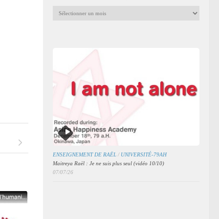
Archives
mensuelles
des
articles
ENSEIGNEMENT DE RAËL
/
UNIVERSITÉ-79AH
Maitreya Raël : Je ne suis plus seul (vidéo 10/10)
07/07/26