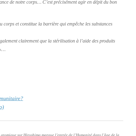
tance de notre corps… C’est précisément agir en dépit du bon
u corps et constitue la barrière qui empêche les substances
alement clairement que la stérilisation à l’aide des produits
»
…
mmunitaire?
o)
e atomique sur Hiroshima marque l’entrée de l’Humanité dans l’âge de la