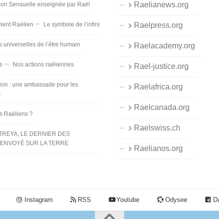
Raelianews.org
ion Sensuelle enseignée par Raël
ent Raélien
Le symbole de l’infini
Raelpress.org
s universelles de l’être humain
Raelacademy.org
s
Nos actions raéliennes
Rael-justice.org
ion : une ambassade pour les
Raelafrica.org
s
Raelcanada.org
es Raéliens ?
Raelswiss.ch
TREYA, LE DERNIER DES
ENVOYÉ SUR LA TERRE
Raelianos.org
Instagram
RSS
Youtube
Odysee
Da