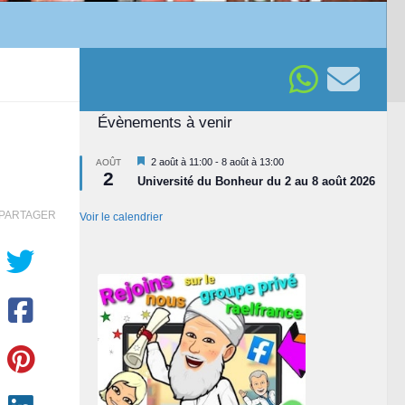
Évènements à venir
Mis
2 août à 11:00
-
8 août à 13:00
AOÛT
2
en
Université du Bonheur du 2 au 8 août 2026
avant
PARTAGER
Voir le calendrier