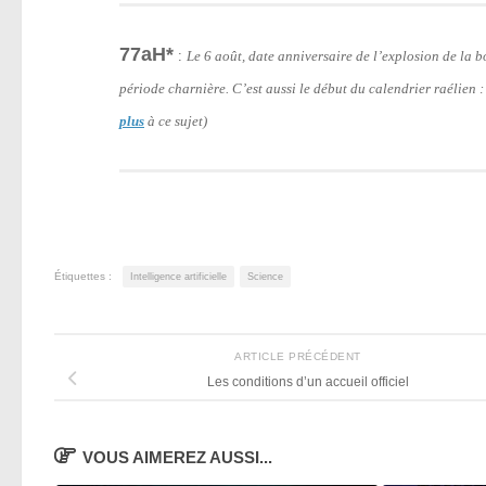
77aH*
:
Le 6 août, date anniversaire de l’explosion de la
période charnière. C’est aussi le début du calendrier raélien 
plus
à ce sujet)
Étiquettes :
Intelligence artificielle
Science
ARTICLE PRÉCÉDENT
Les conditions d’un accueil officiel
VOUS AIMEREZ AUSSI...