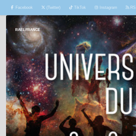
Facebook
(Twitter)
TikTok
Instagram
RS
Skip to content
RAËL FRANCE