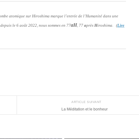
 bombe atomique sur Hiroshima marque l’entrée de l’Humanité dans une
aH
: depuis le 6 août 2022, nous sommes en 77
, 77
a
près
H
iroshima. (
Lire
ARTICLE SUIVANT
La Méditation et le bonheur