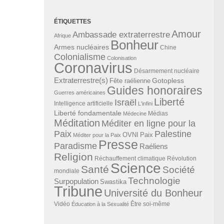
ÉTIQUETTES
Amour
Ambassade extraterrestre
Afrique
Bonheur
Armes nucléaires
Chine
Colonialisme
Colonisation
Coronavirus
Désarmement nucléaire
Extraterrestre(s)
Gotopless
Fête raélienne
Guides honoraires
Guerres américaines
Liberté
Israël
Intelligence artificielle
L'infini
Liberté fondamentale
Médias
Médecine
Méditation
Méditer en ligne pour la
Paix
Palestine
Paix
OVNI
Méditer pour la Paix
Presse
Paradisme
Raéliens
Religion
Révolution
Réchauffement climatique
Science
Santé
Société
mondiale
Technologie
Surpopulation
Swastika
Tribune
Université du Bonheur
Vidéo
Éducation à la Sexualité
Être soi-même