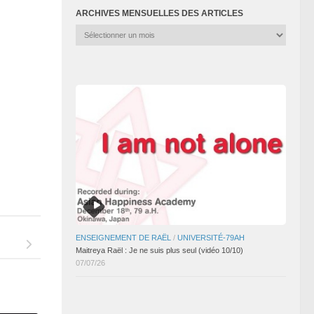
ARCHIVES MENSUELLES DES ARTICLES
Archives
mensuelles
des
articles
ENSEIGNEMENT DE RAËL
/
UNIVERSITÉ-79AH
Maitreya Raël : Je ne suis plus seul (vidéo 10/10)
07/07/26