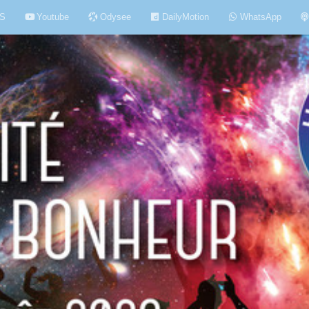
S
Youtube
Odysee
DailyMotion
WhatsApp