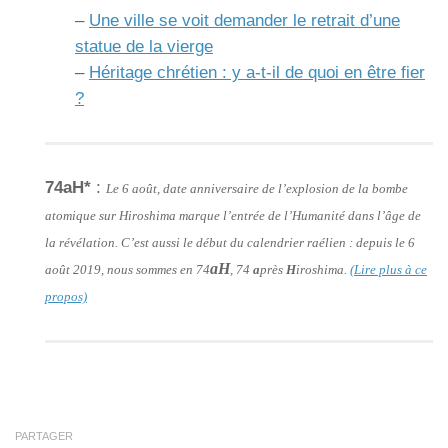
–
Une ville se voit demander le retrait d’une
statue de la vierge
–
Héritage chrétien : y a-t-il de quoi en être fier
?
74aH*
:
Le 6 août, date anniversaire de l’explosion de la bombe
atomique sur Hiroshima marque l’entrée de l’Humanité dans l’âge de
la révélation. C’est aussi le début du calendrier raélien : depuis le 6
aH
août 2019, nous sommes en 74
, 74
a
près
H
iroshima.
(Lire plus à ce
propos)
PARTAGER