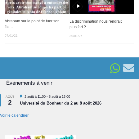
Abraham sur le point de tuer son
La discrimination nous rendrait
fils…
plus fort ?
07/01/21
30/01/25
Évènements à venir
Mis
2 août à 11:00
-
8 août à 13:00
AOÛT
2
en
Université du Bonheur du 2 au 8 août 2026
avant
Voir le calendrier