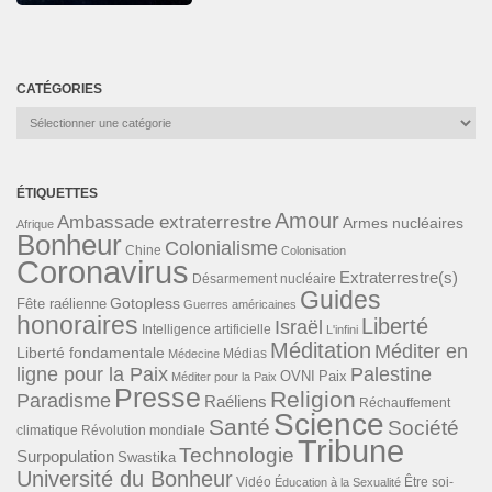
CATÉGORIES
Catégories
ÉTIQUETTES
Amour
Ambassade extraterrestre
Armes nucléaires
Afrique
Bonheur
Colonialisme
Chine
Colonisation
Coronavirus
Extraterrestre(s)
Désarmement nucléaire
Guides
Gotopless
Fête raélienne
Guerres américaines
honoraires
Liberté
Israël
Intelligence artificielle
L'infini
Méditation
Méditer en
Liberté fondamentale
Médias
Médecine
ligne pour la Paix
Palestine
Paix
OVNI
Méditer pour la Paix
Presse
Religion
Paradisme
Raéliens
Réchauffement
Science
Santé
Société
Révolution mondiale
climatique
Tribune
Technologie
Surpopulation
Swastika
Université du Bonheur
Vidéo
Éducation à la Sexualité
Être soi-