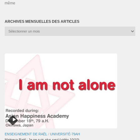
même
ARCHIVES MENSUELLES DES ARTICLES
Archives
mensuelles
des
articles
ENSEIGNEMENT DE RAËL
/
UNIVERSITÉ-79AH
Maitreya Raël : Je ne suis plus seul (vidéo 10/10)