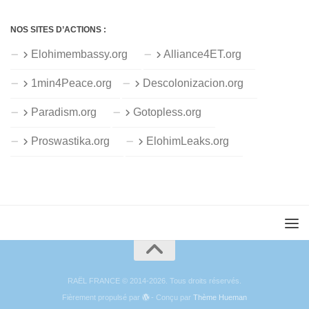
NOS SITES D’ACTIONS :
Elohimembassy.org
Alliance4ET.org
1min4Peace.org
Descolonizacion.org
Paradism.org
Gotopless.org
Proswastika.org
ElohimLeaks.org
RAËL FRANCE © 2014-2026. Tous droits réservés.
Fièrement propulsé par
- Conçu par
Thème Hueman