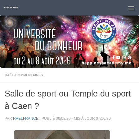
Skip to content
RAËL FRANCE
RAËL-COMMENTAIRES
Salle de sport ou Temple du sport
à Caen ?
PAR
RAELFRANCE
· PUBLIÉ
06/08/20
· MIS À JOUR
07/10/20