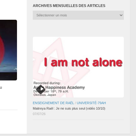
ARCHIVES MENSUELLES DES ARTICLES
Archives
mensuelles
des
articles
du
ENSEIGNEMENT DE RAËL
/
UNIVERSITÉ-79AH
Maitreya Raël : Je ne suis plus seul (vidéo 10/10)
07/07/26