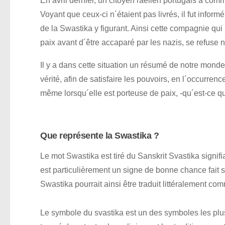
En avril dernier, un citoyen raélien portugais a co
Voyant que ceux-ci n´étaient pas livrés, il fut informé
de la Swastika y figurant. Ainsi cette compagnie q
paix avant d´être accaparé par les nazis, se refuse n
Il y a dans cette situation un résumé de notre monde 
vérité, afin de satisfaire les pouvoirs, en l´occurren
même lorsqu´elle est porteuse de paix, -qu´est-ce q
Que représente la Swastika ?
Le mot Swastika est tiré du Sanskrit Svastika signif
est particulièrement un signe de bonne chance fait 
Swastika pourrait ainsi être traduit littéralement c
Le symbole du svastika est un des symboles les plus 