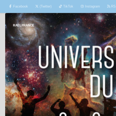
Facebook
(Twitter)
TikTok
Instagram
RS
Skip to content
RAËL FRANCE