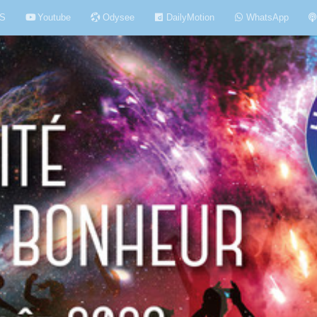
S
Youtube
Odysee
DailyMotion
WhatsApp