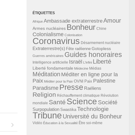
ÉTIQUETTES
Amour
Ambassade extraterrestre
Afrique
Bonheur
Armes nucléaires
Chine
Colonialisme
Colonisation
Coronavirus
Désarmement nucléaire
Extraterrestre(s)
Gotopless
Fête raélienne
Guides honoraires
Guerres américaines
Liberté
Israël
Intelligence artificielle
L'infini
Liberté fondamentale
Médias
Médecine
Méditation
Méditer en ligne pour la
Paix
Palestine
Paix
OVNI
Méditer pour la Paix
Presse
Paradisme
Raéliens
Religion
Révolution
Réchauffement climatique
Science
Santé
Société
mondiale
Technologie
Surpopulation
Swastika
Tribune
Université du Bonheur
Vidéo
Éducation à la Sexualité
Être soi-même