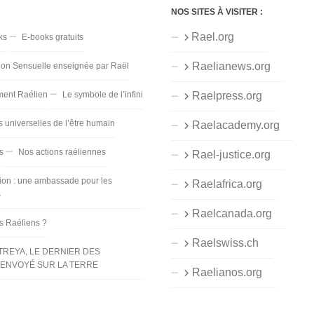
NOS SITES À VISITER :
Rael.org
ks
E-books gratuits
Raelianews.org
ion Sensuelle enseignée par Raël
ent Raélien
Le symbole de l’infini
Raelpress.org
s universelles de l’être humain
Raelacademy.org
s
Nos actions raéliennes
Rael-justice.org
ion : une ambassade pour les
Raelafrica.org
s
Raelcanada.org
es Raéliens ?
Raelswiss.ch
TREYA, LE DERNIER DES
ENVOYÉ SUR LA TERRE
Raelianos.org