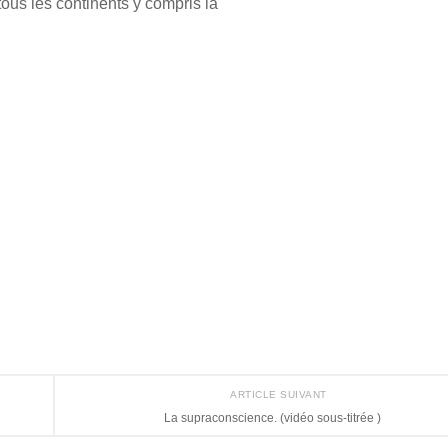
 tous les continents y compris la
ARTICLE SUIVANT
La supraconscience. (vidéo sous-titrée )