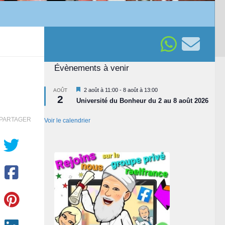
Évènements à venir
Mis
2 août à 11:00
-
8 août à 13:00
AOÛT
2
en
Université du Bonheur du 2 au 8 août 2026
avant
PARTAGER
Voir le calendrier