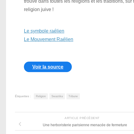
trouvé dans toutes les religions et les traditions, sur
religion juive !
Le symbole raélien
Le Mouvement Raélien
Voir la source
Étiquettes :
Religion
Swastika
Tribune
ARTICLE PRÉCÉDENT
Une herboristerie parisienne menacée de fermeture