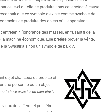
mmandé à la société Shapeway des symboles de l´infini.
 par celle-ci qu´elle ne produirait pas cet artefact à cause
ui reconnait que ce symbole a existé comme symbole de
éanmoins de produire des objets où il apparaitrait.
: entretenir l´ignorance des masses, en faisant fi de la
ce la machine économique. Elle préfère broyer la vérité,
ue la Swastika sinon un symbole de paix ?.
iant objet chanceux ou propice et
sur une personne ou un objet.
omme
.
“chose associée au bien-être”
vieux de la Terre et peut être