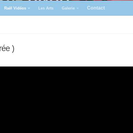
Contact
Raël Vidéos
Les Arts
Galerie
rée )