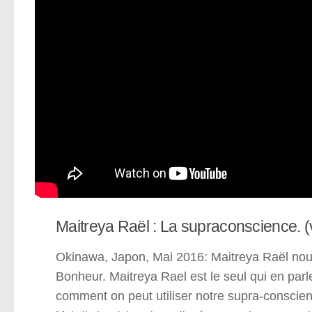
Maitreya Raël : La supraconscience. (v
Okinawa, Japon, Mai 2016: Maitreya Raël nous
Bonheur. Maitreya Rael est le seul qui en par
comment on peut utiliser notre supra-conscie