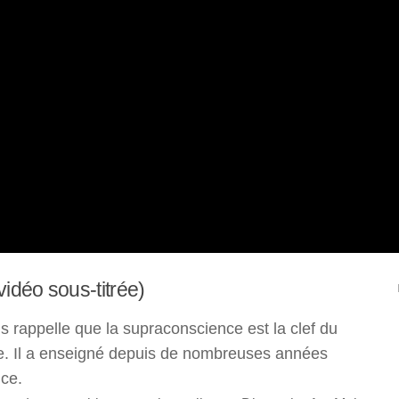
idéo sous-titrée)
 rappelle que la supraconscience est la clef du
le. Il a enseigné depuis de nombreuses années
nce.