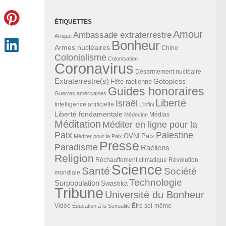
ÉTIQUETTES
Amour
Ambassade extraterrestre
Afrique
Bonheur
Armes nucléaires
Chine
Colonialisme
Colonisation
Coronavirus
Désarmement nucléaire
Extraterrestre(s)
Gotopless
Fête raélienne
Guides honoraires
Guerres américaines
Liberté
Israël
Intelligence artificielle
L'infini
Liberté fondamentale
Médias
Médecine
Méditation
Méditer en ligne pour la
Paix
Palestine
Paix
OVNI
Méditer pour la Paix
Presse
Paradisme
Raéliens
Religion
Révolution
Réchauffement climatique
Science
Santé
Société
mondiale
Technologie
Surpopulation
Swastika
Tribune
Université du Bonheur
Vidéo
Éducation à la Sexualité
Être soi-même