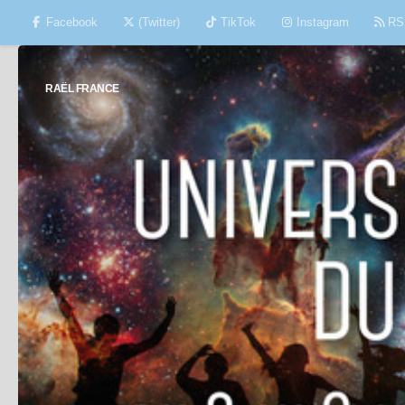
Facebook
(Twitter)
TikTok
Instagram
RS
Skip to content
RAËL FRANCE