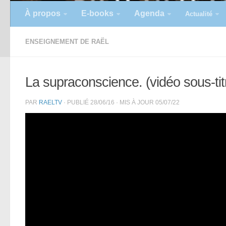
À propos
E-books
Agenda
Actualité
ENSEIGNEMENT DE RAËL
La supraconscience. (vidéo sous-tit
PAR
RAELTV
· PUBLIÉ
28/06/16
· MIS À JOUR
05/07/22