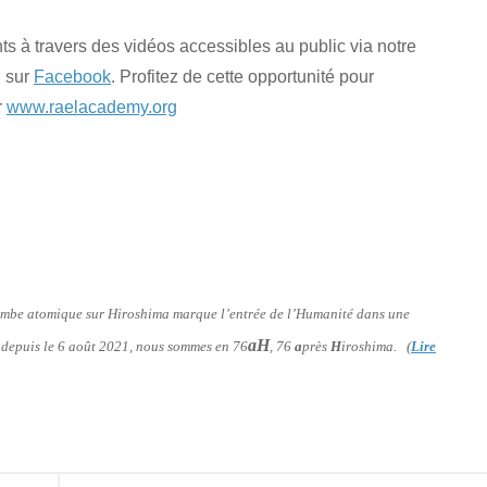
 à travers des vidéos accessibles au public via notre
i sur
Facebook
. Profitez de cette opportunité pour
r
www.raelacademy.org
 bombe atomique sur Hiroshima marque l’entrée de l’Humanité dans une
aH
: depuis le 6 août 2021, nous sommes en 76
, 76
a
près
H
iroshima. (
Lire