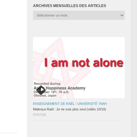
ARCHIVES MENSUELLES DES ARTICLES
Archives
mensuelles
des
articles
ENSEIGNEMENT DE RAËL
/
UNIVERSITÉ-79AH
Maitreya Raël : Je ne suis plus seul (vidéo 10/10)
07/07/26