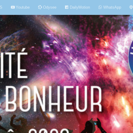
S
Youtube
Odysee
DailyMotion
WhatsApp