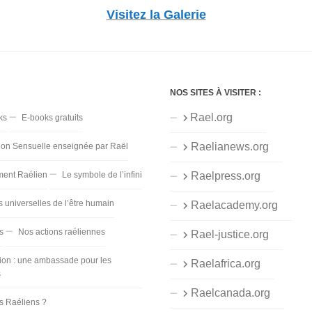
Visitez la Galerie
NOS SITES À VISITER :
Rael.org
ks
E-books gratuits
Raelianews.org
ion Sensuelle enseignée par Raël
ent Raélien
Le symbole de l’infini
Raelpress.org
s universelles de l’être humain
Raelacademy.org
s
Nos actions raéliennes
Rael-justice.org
ion : une ambassade pour les
Raelafrica.org
s
Raelcanada.org
es Raéliens ?