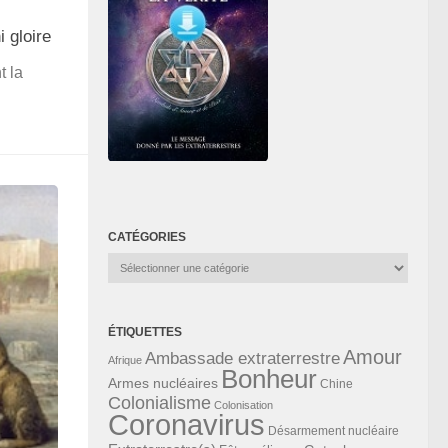
 gloire
t la
CATÉGORIES
Catégories
ÉTIQUETTES
Amour
Ambassade extraterrestre
Afrique
Bonheur
Armes nucléaires
Chine
Colonialisme
Colonisation
Coronavirus
Désarmement nucléaire