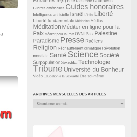
Extraterrestre(s)
Gotopless
Fête raélienne
Guides honoraires
Guerres américaines
Liberté
Israël
Intelligence artificielle
L'infini
Liberté fondamentale
Médias
Médecine
Méditation
Méditer en ligne pour la
Paix
Palestine
la
Paix
OVNI
Méditer pour la Paix
Presse
Paradisme
Raéliens
Religion
Révolution
Réchauffement climatique
Science
Santé
Société
mondiale
Technologie
Surpopulation
Swastika
Tribune
Université du Bonheur
Vidéo
Éducation à la Sexualité
Être soi-même
ARCHIVES MENSUELLES DES ARTICLES
Archives
mensuelles
des
articles