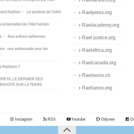
ent Raélien
Le symbole de l’infini
Raelpress.org
s universelles de l’être humain
Raelacademy.org
s
Nos actions raéliennes
Rael-justice.org
ion : une ambassade pour les
Raelafrica.org
s
Raelcanada.org
es Raéliens ?
Raelswiss.ch
TREYA, LE DERNIER DES
ENVOYÉ SUR LA TERRE
Raelianos.org
Instagram
RSS
Youtube
Odysee
Da