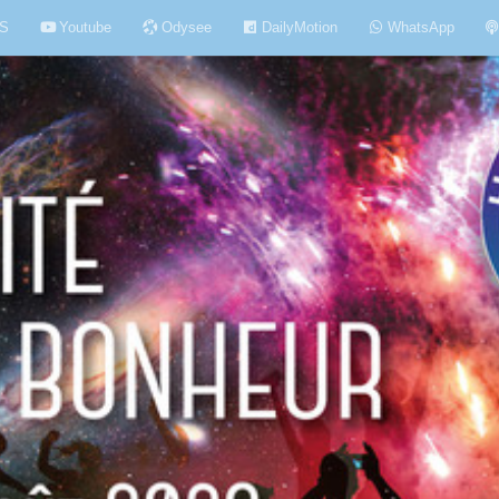
S
Youtube
Odysee
DailyMotion
WhatsApp