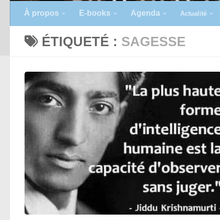
À propos
E-books
Agenda
Actualité
ÉTIQUETÉ :
SAGESSE