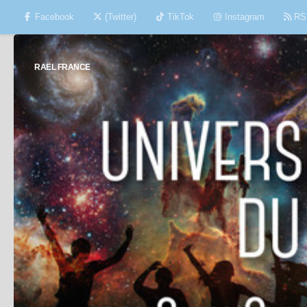
Facebook
(Twitter)
TikTok
Instagram
RS
Skip to content
RAËL FRANCE