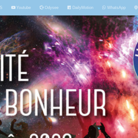
S
Youtube
Odysee
DailyMotion
WhatsApp