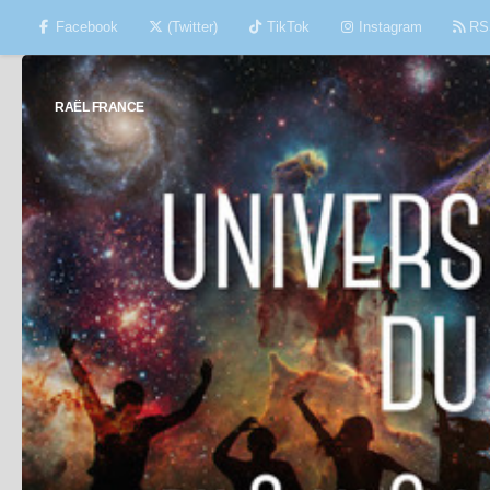
Facebook
(Twitter)
TikTok
Instagram
RS
Skip to content
RAËL FRANCE