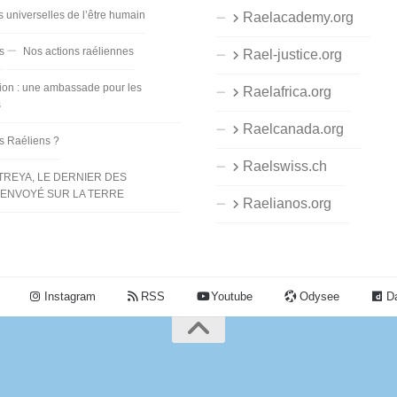
s universelles de l’être humain
Raelacademy.org
s
Nos actions raéliennes
Rael-justice.org
ion : une ambassade pour les
Raelafrica.org
s
Raelcanada.org
es Raéliens ?
Raelswiss.ch
TREYA, LE DERNIER DES
ENVOYÉ SUR LA TERRE
Raelianos.org
Instagram
RSS
Youtube
Odysee
Da