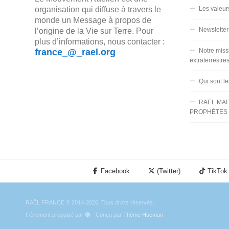
organisation qui diffuse à travers le
Les valeur
monde un Message à propos de
Newsletter
l’origine de la Vie sur Terre. Pour
plus d’informations, nous contacter :
france_@_rael.org
Notre miss
extraterrestre
Qui sont l
RAËL MAI
PROPHÈTES 
Facebook
(Twitter)
TikTok
RAËL FRANCE © 2014-2026. Tous droits réservés.
Fièrement propulsé par
- Conçu par
Thème Hueman