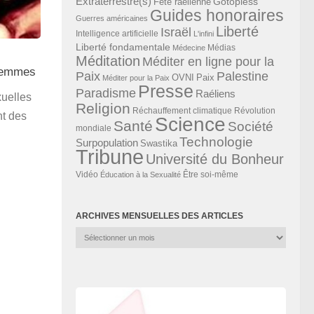
Extraterrestre(s)
Gotopless
Fête raélienne
Guides honoraires
Guerres américaines
Liberté
Israël
Intelligence artificielle
L'infini
Liberté fondamentale
Médias
Médecine
Méditation
Méditer en ligne pour la
 femmes
Paix
Palestine
Paix
OVNI
Méditer pour la Paix
Presse
Paradisme
Raéliens
xuelles
Religion
Révolution
Réchauffement climatique
nt des
Science
Santé
Société
mondiale
Technologie
Surpopulation
Swastika
Tribune
Université du Bonheur
Vidéo
Éducation à la Sexualité
Être soi-même
ARCHIVES MENSUELLES DES ARTICLES
Archives
mensuelles
des
articles