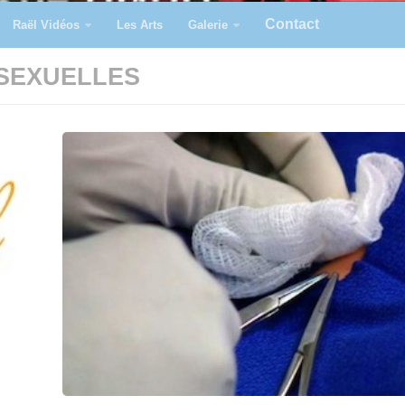
Contact
Raël Vidéos
Les Arts
Galerie
 SEXUELLES