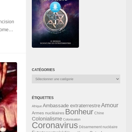
ncision
e Rome…
CATÉGORIES
Catégories
ÉTIQUETTES
Amour
Ambassade extraterrestre
Afrique
Bonheur
Armes nucléaires
Chine
Colonialisme
Colonisation
Coronavirus
Désarmement nucléaire