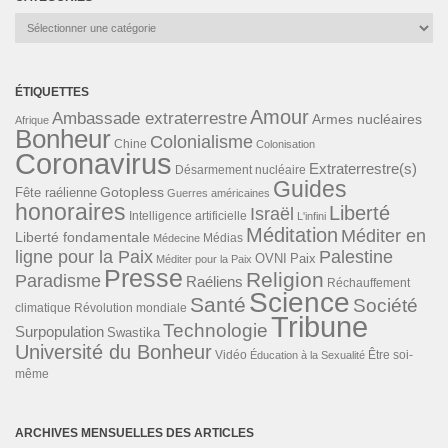
Catégories
ÉTIQUETTES
Amour
Ambassade extraterrestre
Armes nucléaires
Afrique
Bonheur
Colonialisme
Chine
Colonisation
Coronavirus
Extraterrestre(s)
Désarmement nucléaire
Guides
Gotopless
Fête raélienne
Guerres américaines
honoraires
Liberté
Israël
Intelligence artificielle
L'infini
Méditation
Méditer en
Liberté fondamentale
Médias
Médecine
ligne pour la Paix
Palestine
Paix
OVNI
Méditer pour la Paix
Presse
Religion
Paradisme
Raéliens
Réchauffement
Science
Santé
Société
Révolution mondiale
climatique
Tribune
Technologie
Surpopulation
Swastika
Université du Bonheur
Vidéo
Éducation à la Sexualité
Être soi-
même
ARCHIVES MENSUELLES DES ARTICLES