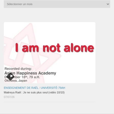
Archives
mensuelles
des
articles
ENSEIGNEMENT DE RAËL
/
UNIVERSITÉ-79AH
Maitreya Raël : Je ne suis plus seul (vidéo 10/10)
07/07/26