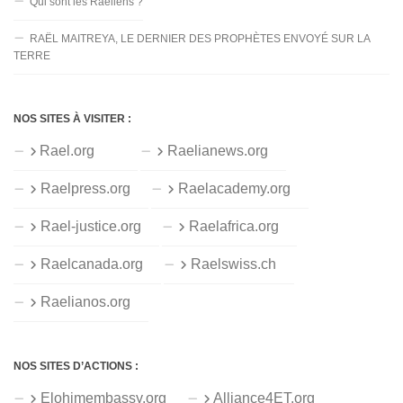
Qui sont les Raéliens ?
RAËL MAITREYA, LE DERNIER DES PROPHÈTES ENVOYÉ SUR LA
TERRE
NOS SITES À VISITER :
Rael.org
Raelianews.org
Raelpress.org
Raelacademy.org
Rael-justice.org
Raelafrica.org
Raelcanada.org
Raelswiss.ch
Raelianos.org
NOS SITES D’ACTIONS :
Elohimembassy.org
Alliance4ET.org