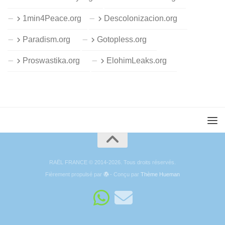
1min4Peace.org
Descolonizacion.org
Paradism.org
Gotopless.org
Proswastika.org
ElohimLeaks.org
RAËL FRANCE © 2014-2026. Tous droits réservés.
Fièrement propulsé par
- Conçu par
Thème Hueman