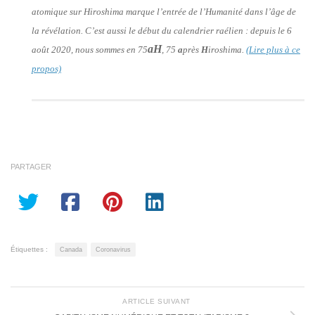
atomique sur Hiroshima marque l’entrée de l’Humanité dans l’âge de
la révélation. C’est aussi le début du calendrier raélien : depuis le 6
aH
août 2020, nous sommes en 75
, 75
a
près
H
iroshima.
(Lire plus à ce
propos)
PARTAGER
Étiquettes :
Canada
Coronavirus
ARTICLE SUIVANT