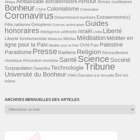
Amour
Ambassade extraterrestre
Armes nucléaires
Afrique
Bonheur
Colonialisme
Chine
Colonisation
Coronavirus
Extraterrestre(s)
Désarmement nucléaire
Guides
Gotopless
Fête raélienne
Guerres américaines
honoraires
Liberté
Israël
Intelligence artificielle
L'infini
Méditation
Méditer en
Liberté fondamentale
Médias
Médecine
ligne pour la Paix
Palestine
Paix
OVNI
Méditer pour la Paix
Presse
Religion
Paradisme
Raéliens
Réchauffement
Science
Santé
Société
Révolution mondiale
climatique
Tribune
Technologie
Surpopulation
Swastika
Université du Bonheur
Vidéo
Éducation à la Sexualité
Être soi-
même
ARCHIVES MENSUELLES DES ARTICLES
Archives
mensuelles
des
articles