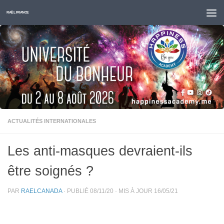
Skip to content
RAËL FRANCE
ACTUALITÉS INTERNATIONALES
Les anti-masques devraient-ils
être soignés ?
PAR
RAELCANADA
· PUBLIÉ
08/11/20
· MIS À JOUR
16/05/21