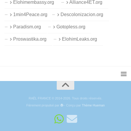
Elohimembassy.org
Alliance4ET.org
1min4Peace.org
Descolonizacion.org
Paradism.org
Gotopless.org
Proswastika.org
ElohimLeaks.org
RAËL FRANCE © 2014-2026. Tous droits réservés.
Fièrement propulsé par
- Conçu par
Thème Hueman