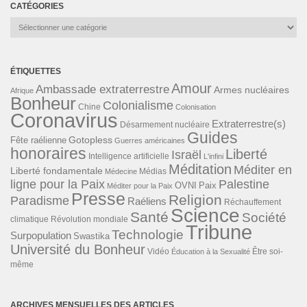
CATÉGORIES
Catégories
ÉTIQUETTES
Amour
Ambassade extraterrestre
Armes nucléaires
Afrique
Bonheur
Colonialisme
Chine
Colonisation
Coronavirus
Extraterrestre(s)
Désarmement nucléaire
Guides
Gotopless
Fête raélienne
Guerres américaines
honoraires
Liberté
Israël
Intelligence artificielle
L'infini
Méditation
Méditer en
Liberté fondamentale
Médias
Médecine
ligne pour la Paix
Palestine
Paix
OVNI
Méditer pour la Paix
Presse
Religion
Paradisme
Raéliens
Réchauffement
Science
Santé
Société
Révolution mondiale
climatique
Tribune
Technologie
Surpopulation
Swastika
Université du Bonheur
Vidéo
Éducation à la Sexualité
Être soi-
même
ARCHIVES MENSUELLES DES ARTICLES