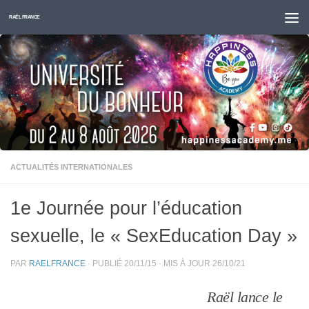
Skip to content
RAËL FRANCE
ACTUALITÉS INTERNATIONALES
1e Journée pour l’éducation
sexuelle, le « SexEducation Day »
PAR
RAELFRANCE
· PUBLIÉ
20/11/15
· MIS À JOUR
26/10/21
Raël lance le