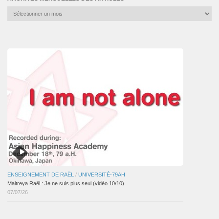
Archives
mensuelles
des
articles
ENSEIGNEMENT DE RAËL
/
UNIVERSITÉ-79AH
Maitreya Raël : Je ne suis plus seul (vidéo 10/10)
07/07/26