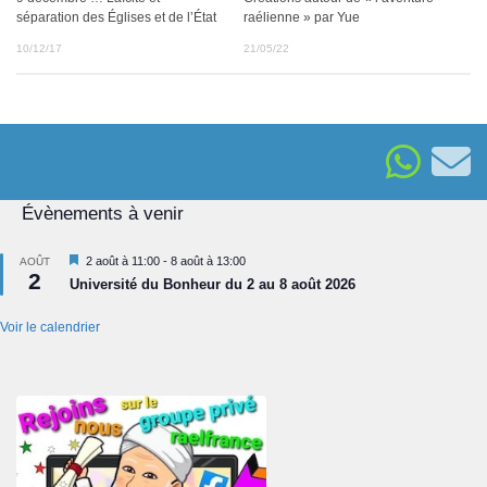
séparation des Églises et de l’État
raélienne » par Yue
10/12/17
21/05/22
Évènements à venir
Mis
2 août à 11:00
-
8 août à 13:00
AOÛT
2
en
Université du Bonheur du 2 au 8 août 2026
avant
Voir le calendrier