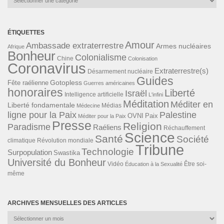
ÉTIQUETTES
Amour
Ambassade extraterrestre
Armes nucléaires
Afrique
Bonheur
Colonialisme
Chine
Colonisation
Coronavirus
Extraterrestre(s)
Désarmement nucléaire
Guides
Gotopless
Fête raélienne
Guerres américaines
honoraires
Liberté
Israël
Intelligence artificielle
L'infini
Méditation
Méditer en
Liberté fondamentale
Médias
Médecine
ligne pour la Paix
Palestine
Paix
OVNI
Méditer pour la Paix
Presse
Religion
Paradisme
Raéliens
Réchauffement
Science
Santé
Société
Révolution mondiale
climatique
Tribune
Technologie
Surpopulation
Swastika
Université du Bonheur
Vidéo
Éducation à la Sexualité
Être soi-
même
ARCHIVES MENSUELLES DES ARTICLES
Archives