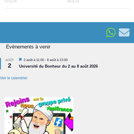
08/11/19
22/11/25
Évènements à venir
Mis
2 août à 11:00
-
8 août à 13:00
AOÛT
2
en
Université du Bonheur du 2 au 8 août 2026
avant
Voir le calendrier