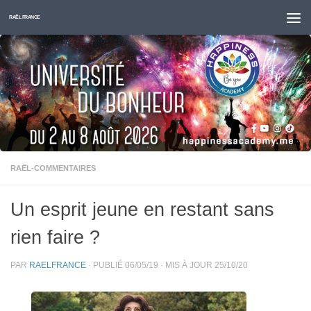
Skip to content
RAËL FRANCE
RAËL-COMMENTAIRES
Un esprit jeune en restant sans
rien faire ?
PAR
RAELFRANCE
· PUBLIÉ
06/05/19
· MIS À JOUR
25/10/20