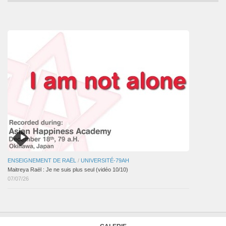
mensuelles
des
articles
ENSEIGNEMENT DE RAËL
/
UNIVERSITÉ-79AH
Maitreya Raël : Je ne suis plus seul (vidéo 10/10)
07/07/26