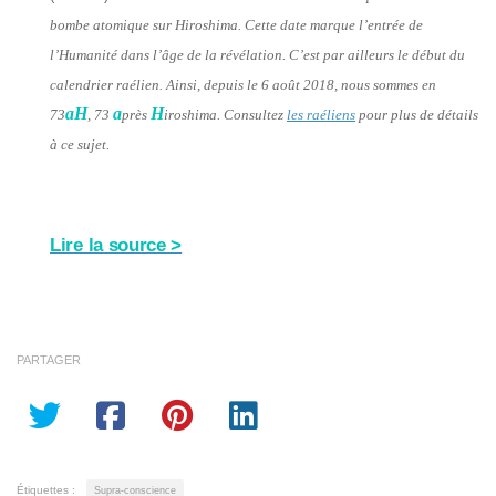
bombe atomique sur Hiroshima. Cette date marque l’entrée de
l’Humanité dans l’âge de la révélation. C’est par ailleurs le début du
calendrier raélien. Ainsi, depuis le 6 août 2018, nous sommes en
aH
a
H
73
, 73
près
iroshima. Consultez
les raéliens
pour plus de détails
à ce sujet.
Lire la source >
PARTAGER
Étiquettes :
Supra-conscience