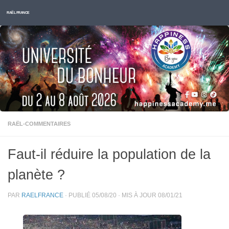
Skip to content
RAËL FRANCE
RAËL-COMMENTAIRES
Faut-il réduire la population de la
planète ?
PAR
RAELFRANCE
· PUBLIÉ
05/08/20
· MIS À JOUR
08/01/21