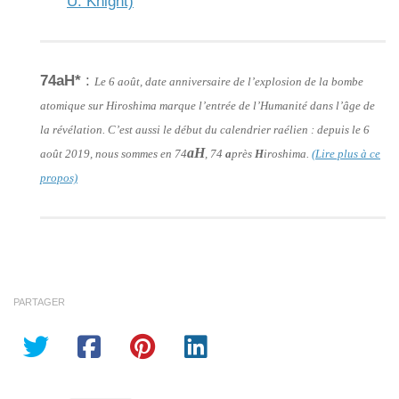
U. Knight)
74aH*
:
Le 6 août, date anniversaire de l’explosion de la bombe
atomique sur Hiroshima marque l’entrée de l’Humanité dans l’âge de
la révélation. C’est aussi le début du calendrier raélien : depuis le 6
aH
août 2019, nous sommes en 74
, 74
a
près
H
iroshima.
(Lire plus à ce
propos)
PARTAGER