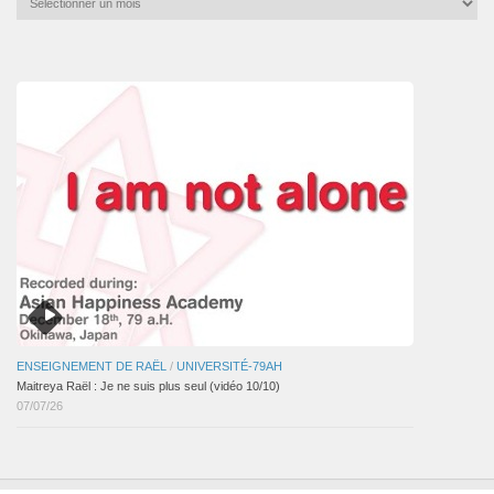
mensuelles
des
articles
ENSEIGNEMENT DE RAËL
/
UNIVERSITÉ-79AH
Maitreya Raël : Je ne suis plus seul (vidéo 10/10)
07/07/26