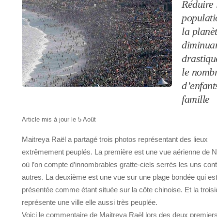
Réduire 
populati
la planè
diminua
drastiq
le nomb
d’enfant
famille
Article mis à jour le 5 Août
Maitreya Raël a partagé trois photos représentant des lieux
extrêmement peuplés. La première est une vue aérienne de 
où l’on compte d’innombrables gratte-ciels serrés les uns cont
autres. La deuxième est une vue sur une plage bondée qui es
présentée comme étant située sur la côte chinoise. Et la trois
représente une ville elle aussi très peuplée.
Voici le commentaire de Maitreya Raël lors des deux premier