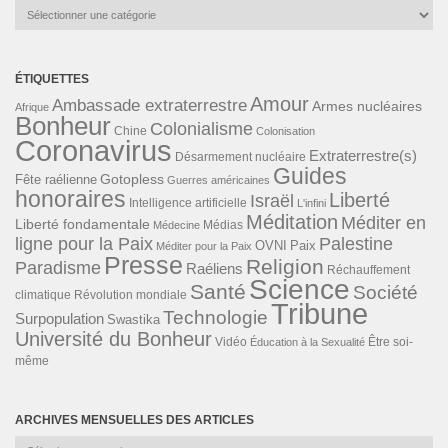
Catégories
ÉTIQUETTES
Amour
Ambassade extraterrestre
Armes nucléaires
Afrique
Bonheur
Colonialisme
Chine
Colonisation
Coronavirus
Extraterrestre(s)
Désarmement nucléaire
Guides
Gotopless
Fête raélienne
Guerres américaines
honoraires
Liberté
Israël
Intelligence artificielle
L'infini
Méditation
Méditer en
Liberté fondamentale
Médias
Médecine
ligne pour la Paix
Palestine
Paix
OVNI
Méditer pour la Paix
Presse
Religion
Paradisme
Raéliens
Réchauffement
Science
Santé
Société
Révolution mondiale
climatique
Tribune
Technologie
Surpopulation
Swastika
Université du Bonheur
Vidéo
Éducation à la Sexualité
Être soi-
même
ARCHIVES MENSUELLES DES ARTICLES
Archives