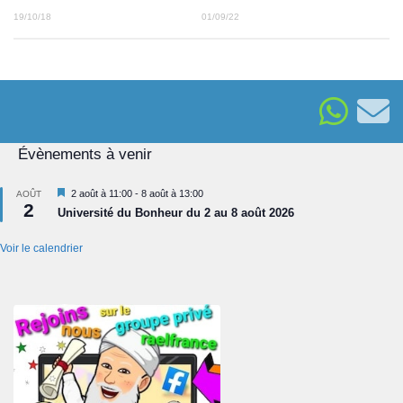
19/10/18
01/09/22
Évènements à venir
Mis
2 août à 11:00
-
8 août à 13:00
AOÛT
2
en
Université du Bonheur du 2 au 8 août 2026
avant
Voir le calendrier