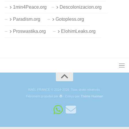
1min4Peace.org
Descolonizacion.org
Paradism.org
Gotopless.org
Proswastika.org
ElohimLeaks.org
RAËL FRANCE © 2014-2026. Tous droits réservés.
Fièrement propulsé par
- Conçu par
Thème Hueman