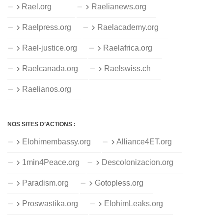
Rael.org
Raelianews.org
Raelpress.org
Raelacademy.org
Rael-justice.org
Raelafrica.org
Raelcanada.org
Raelswiss.ch
Raelianos.org
NOS SITES D’ACTIONS :
Elohimembassy.org
Alliance4ET.org
1min4Peace.org
Descolonizacion.org
Paradism.org
Gotopless.org
Proswastika.org
ElohimLeaks.org