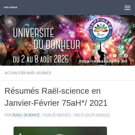
Skip to content
RAËL FRANCE
ACTUALITÉS RAËL-SCIENCE
Résumés Raël-science en
Janvier-Février 75aH*/ 2021
PAR
RAEL-SCIENCE
· PUBLIÉ
08/03/21
· MIS À JOUR
05/05/21