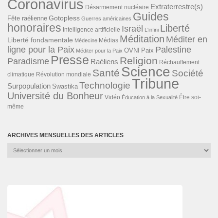
Coronavirus
Extraterrestre(s)
Désarmement nucléaire
Guides
Gotopless
Fête raélienne
Guerres américaines
honoraires
Liberté
Israël
Intelligence artificielle
L'infini
Méditation
Méditer en
Liberté fondamentale
Médias
Médecine
ligne pour la Paix
Palestine
Paix
OVNI
Méditer pour la Paix
Presse
Religion
Paradisme
Raéliens
Réchauffement
Science
Santé
Société
Révolution mondiale
climatique
Tribune
Technologie
Surpopulation
Swastika
Université du Bonheur
Vidéo
Éducation à la Sexualité
Être soi-
même
ARCHIVES MENSUELLES DES ARTICLES
Archives
mensuelles
des
articles