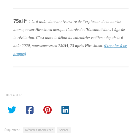
75aH*
:
Le 6 août, date anniversaire de l’explosion de la bombe
atomique sur Hiroshima marque l’entrée de l’Humanité dans l’âge de
la révélation. C’est aussi le début du calendrier raélien : depuis le 6
aH
août 2020, nous sommes en 75
, 75
a
près
H
iroshima.
(Lire plus à ce
propos)
PARTAGER
Étiquettes :
Résumés Raëlscience
Science