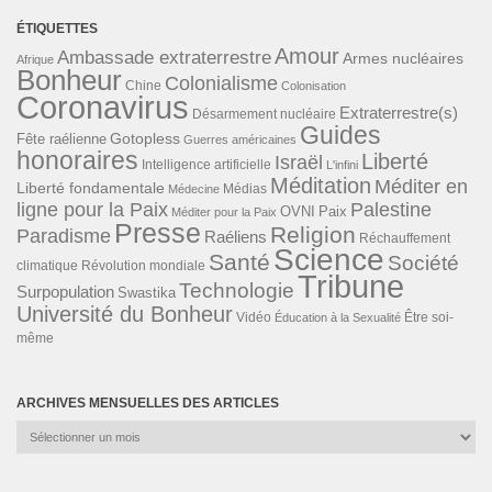
ÉTIQUETTES
Amour
Ambassade extraterrestre
Armes nucléaires
Afrique
Bonheur
Colonialisme
Chine
Colonisation
Coronavirus
Extraterrestre(s)
Désarmement nucléaire
Guides
Gotopless
Fête raélienne
Guerres américaines
honoraires
Liberté
Israël
Intelligence artificielle
L'infini
Méditation
Méditer en
Liberté fondamentale
Médias
Médecine
ligne pour la Paix
Palestine
Paix
OVNI
Méditer pour la Paix
Presse
Religion
Paradisme
Raéliens
Réchauffement
Science
Santé
Société
Révolution mondiale
climatique
Tribune
Technologie
Surpopulation
Swastika
Université du Bonheur
Vidéo
Éducation à la Sexualité
Être soi-
même
ARCHIVES MENSUELLES DES ARTICLES
Archives
mensuelles
des
articles