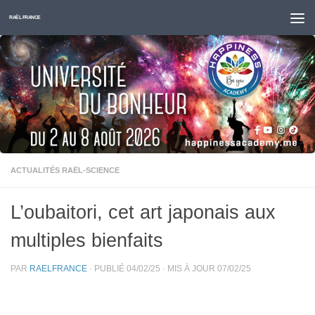
Skip to content
RAËL FRANCE
ACTUALITÉS RAËL-SCIENCE
L’oubaitori, cet art japonais aux
multiples bienfaits
PAR
RAELFRANCE
· PUBLIÉ
04/02/25
· MIS À JOUR
07/02/25