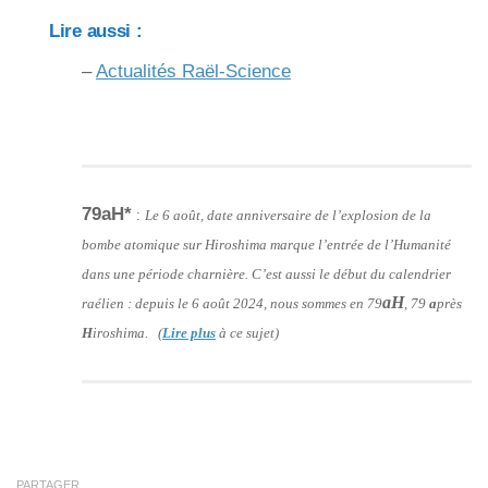
Lire aussi :
–
Actualités Raël-Science
79aH*
:
Le 6 août, date anniversaire de l’explosion de la
bombe atomique sur Hiroshima marque l’entrée de l’Humanité
dans une période charnière. C’est aussi le début du calendrier
aH
raélien : depuis le 6 août 2024, nous sommes en 79
, 79
a
près
H
iroshima. (
Lire plus
à ce sujet)
PARTAGER