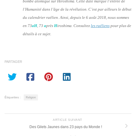
bombe atomique sur Hiroshima. Cette date marque l’entrée de
l’Humanité dans l’âge de la révélation. C’est par ailleurs le début
du calendrier raélien. Ainsi, depuis le 6 août 2018, nous sommes
en 73
aH
, 73
a
près
H
iroshima. Consultez
les raéliens
pour plus de
détails à ce sujet.
PARTAGER
Étiquettes :
Religion
ARTICLE SUIVANT
Des Gilets Jaunes dans 23 pays du Monde !