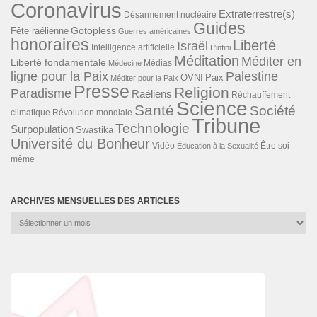
Coronavirus
Extraterrestre(s)
Désarmement nucléaire
Guides
Gotopless
Fête raélienne
Guerres américaines
honoraires
Liberté
Israël
Intelligence artificielle
L'infini
Méditation
Méditer en
Liberté fondamentale
Médias
Médecine
ligne pour la Paix
Palestine
Paix
OVNI
Méditer pour la Paix
Presse
Religion
Paradisme
Raéliens
Réchauffement
Science
Santé
Société
Révolution mondiale
climatique
Tribune
Technologie
Surpopulation
Swastika
Université du Bonheur
Vidéo
Éducation à la Sexualité
Être soi-
même
ARCHIVES MENSUELLES DES ARTICLES
Archives
mensuelles
des
articles